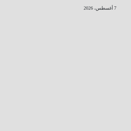
Ski
7 أغسطس، 2026
t
conten
ا
ل
ط
ر
ي
ق
ا
ل
ى