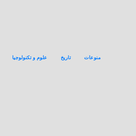
ه
ن
ا
ك
منوعات
تاريخ
علوم و تكنولوجيا
غ
م
و
ض