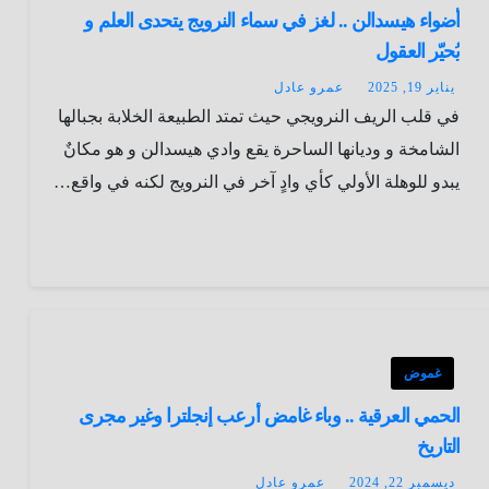
أضواء هيسدالن .. لغز في سماء النرويج يتحدى العلم و
يُحيّر العقول
يناير 19, 2025
عمرو عادل
في قلب الريف النرويجي حيث تمتد الطبيعة الخلابة بجبالها
الشامخة و وديانها الساحرة يقع وادي هيسدالن و هو مكانٌ
يبدو للوهلة الأولي كأي وادٍ آخر في النرويج لكنه في واقع…
غموض
الحمي العرقية .. وباء غامض أرعب إنجلترا وغير مجرى
التاريخ
ديسمبر 22, 2024
عمرو عادل