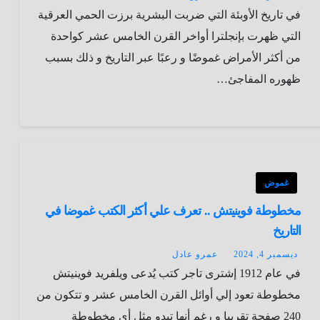
في تاريخ الأوبئة التي ضربت البشرية برزت الحمي العرقية
التي ظهرت بإنجلترا أواخر القرن الخامس عشر كواحدة
من أكثر الأمراض غموضًا و رعبًا عبر التاريخ و ذلك بسبب
ظهوره المفاجئ…
غموض
مخطوطة فوينيتش .. تعرف علي أكثر الكتب غموضا في
التاريخ
ديسمبر 4, 2024
عمرو عادل
في عام 1912 إشترى تاجر كتب يُدعى ويلفريد فوينيتش
مخطوطة تعود إلي أوائل القرن الخامس عشر و تتكون من
240 صفحة تقريبا و رغم أنها تبدو مثل أي مخطوطة