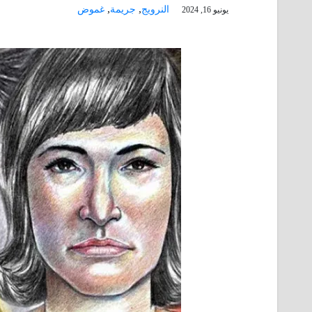
,
,
النرويج
جريمة
غموض
يونيو 16, 2024