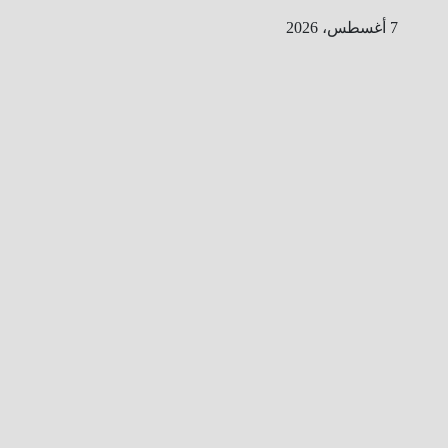
Ski
7 أغسطس، 2026
t
conten
ا
ل
ط
ر
ي
ق
ا
ل
ى