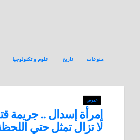
ه
ن
ا
ك
منوعات
تاريخ
علوم و تكنولوجيا
غموض
إمرأة إسدال .. جريمة ق
لا تزال تمثل حتي اللحظة