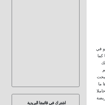
و في
 كما
ك
م
صبحت
 ما
حاملا
ريضة
اشترك في قائمتنا البريدية