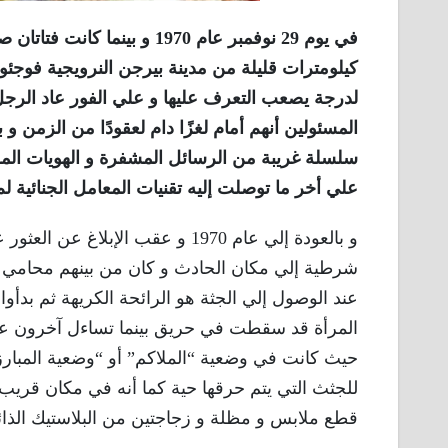
في يوم 29 نوفمبر عام 1970 و 
كيلومترات قليلة من مدينة بيرجن النرويجية فوجئو
لدرجة يصعب التعرف عليها و علي الفور عاد الرجل و
المسئولين أنهم أمام لغزًا دام لعقودًا من الزمن و 
علي أخر ما توصلت إليه تقنيات المعامل الجنائية 
و بالعودة إلي عام 1970 و عقب ال
شرطية إلي مكان الحادث و كان من بينهم محامي ا
عند الوصول إلي الجثة هو الرائحة الكريهة ثم بدأ
المرأة قد سقطت في حريق بينما تساءل آخرون عما 
حيث كانت في وضعية “الملاكم” أو “وضعية المبارز
للجثث التي يتم حرقها حية كما أنه في مكان قريب
قطع ملابس و مظلة و زجاجتين من البلاستيك الذائ