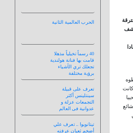
ترقة
الحرب العالمية الثانية
تشف
 فتح قضية إمرأة إسدال عام 2016 إعتمادا
40 رسماً تخيلياً مذهلا
قامت بها فنانة هولندية
تجعلك تري الأشياء
برؤية مختلفة
ظوه
كانت
تعرف على قبيلة
سينتلينس أكثر
با
التجمعات عزلة و
شائع
عدوانية فى العالم
تيتانوبوا .. تعرف علي
أضخم ثعبان عرفته