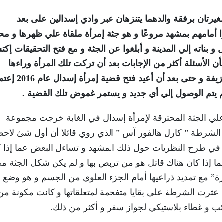
بينما كانت فتاتان صغيرتان برفقة والدهما يتنزهان عبر وادي إسدالين على بعد
ا أمامهم بمشهد مروعًا و هو جثة إمرأة ملقاة علي ظهرها و مح
 بناته إلي المدينة و أبلغوا عن الجثة و مع فتح التحقيقات إك
بأن الأسئلة أكثر من الإجابات بعد أن تركت تلك المرأة وراءها
سلسلة غريبة من الرسائل المشفرة و الهويات المزيفة و حتى بعد أن أعيد
لم يتم الوصول إلي أي جديد و يستمر غموض تلك القضية .
إبلاغ عن العثور علي الجثة المحترقة لإمرأة إسدال في الغابة خرجت مجموعة
لشرطة ” كارل هالفور آس ” الذي روي قائلا أن أول شئ لاح
وا في طرح النظريات حول ذلك المشهد و تساءل البعض عما إذا 
إذا كان هناك قاتل هو من تربص بها و لم يكن شكل الجثة محب
ة” مع تمديد ذراعيها أمام الجزء العلوي من الجسم و هو وضع 
 عثرت الشرطة على بقايا متفحمة لمتعلقاتها و كانت مكونة من
ب و غطاء بلاستيكي لجواز سفر و أكثر من ذلك.