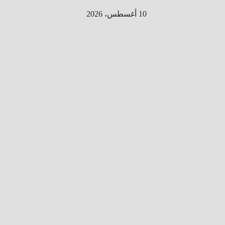
Ski
10 أغسطس، 2026
t
conten
الطري
ق الى
المليو
ن
معلوم
ه
معلومات
من هنا و
هناك