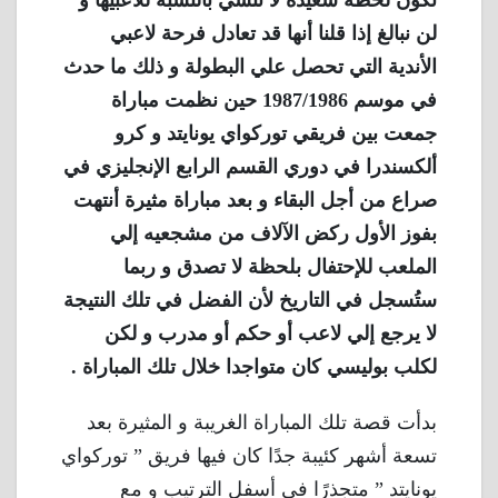
تكون لحظة سعيدة لا تنسي بالنسبة للاعبيها و
لن نبالغ إذا قلنا أنها قد تعادل فرحة لاعبي
الأندية التي تحصل علي البطولة و ذلك ما حدث
في موسم 1987/1986 حين نظمت مباراة
جمعت بين فريقي توركواي يونايتد و كرو
ألكسندرا في دوري القسم الرابع الإنجليزي في
صراع من أجل البقاء و بعد مباراة مثيرة أنتهت
بفوز الأول ركض الآلاف من مشجعيه إلي
الملعب للإحتفال بلحظة لا تصدق و ربما
ستُسجل في التاريخ لأن الفضل في تلك النتيجة
لا يرجع إلي لاعب أو حكم أو مدرب و لكن
لكلب بوليسي كان متواجدا خلال تلك المباراة .
بدأت قصة تلك المباراة الغريبة و المثيرة بعد
تسعة أشهر كئيبة جدًا كان فيها فريق ” توركواي
يونايتد ” متجذرًا في أسفل الترتيب و مع