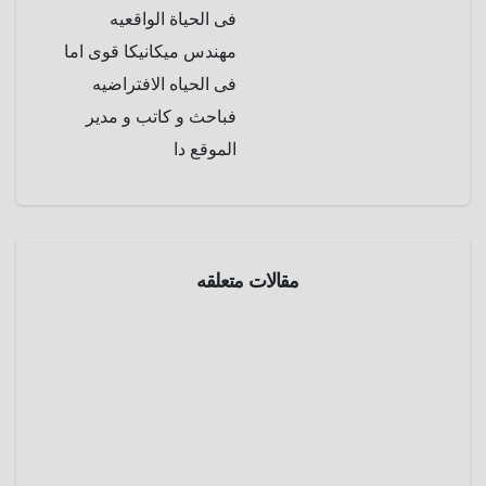
فى الحياة الواقعيه
مهندس ميكانيكا قوى اما
فى الحياه الافتراضيه
فباحث و كاتب و مدير
الموقع دا
رياضه
مقالات متعلقه
كرة
قدم
أندي
واين ..
قصة
أبريل 9,
الحكم
2025
الذي
طرد
عمرو
ألعاب
غريبة