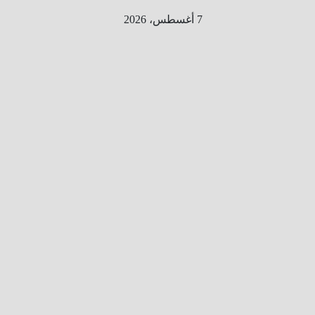
Ski
7 أغسطس، 2026
t
conten
الطري
ق الى
المليو
ن
معلوم
ه
معلومات
من هنا و
هناك