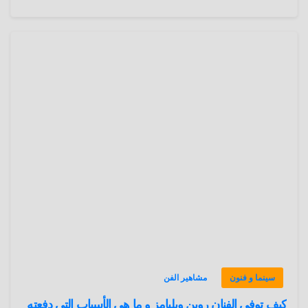
سينما و فنون
مشاهير الفن
كيف توفي الفنان روبن ويليامز و ما هي الأسباب التي دفعته