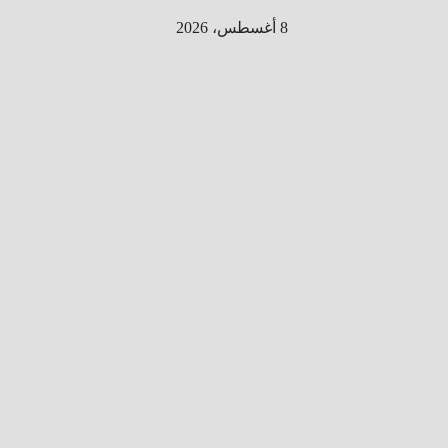
Ski
8 أغسطس، 2026
t
conten
الطري
ق الى
المليو
ن
معلوم
ه
معلومات
من هنا و
هناك