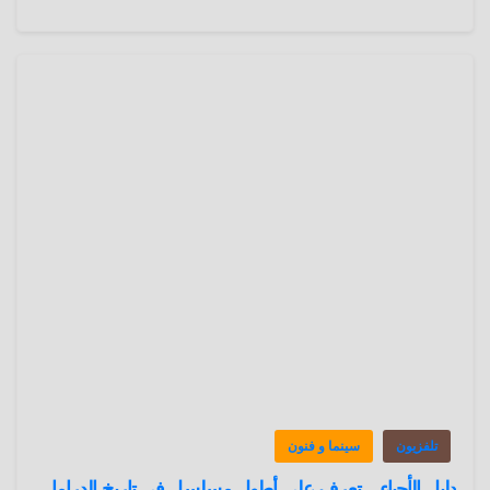
تلفزيون
سينما و فنون
دليل الأحياء .. تعرف علي أطول مسلسل في تاريخ الدراما