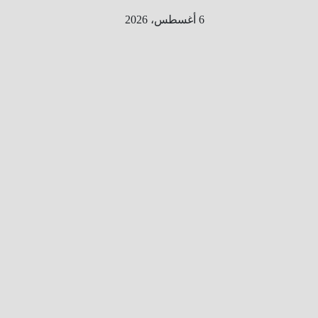
Ski
6 أغسطس، 2026
t
conten
الطري
ق الى
المليو
ن
معلوم
ه
معلومات
من هنا و
هناك