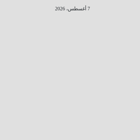
Ski
7 أغسطس، 2026
t
conten
الطري
ق الى
المليو
ن
معلوم
ه
معلومات
من هنا و
هناك