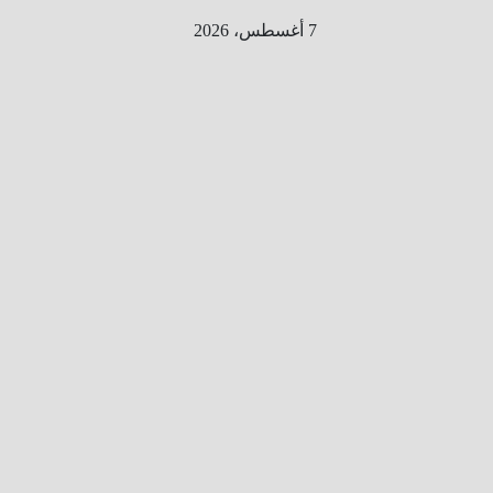
Ski
7 أغسطس، 2026
t
conten
الطري
ق الى
المليو
ن
معلوم
ه
معلومات
من هنا و
هناك