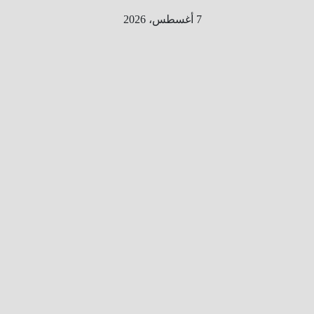
Ski
7 أغسطس، 2026
t
conten
الطري
ق الى
المليو
ن
معلوم
ه
معلومات
من هنا و
هناك