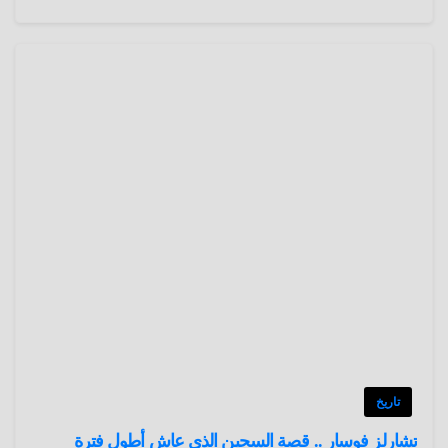
تاريخ
تشارلز فوسار .. قصة السجين الذي عاش أطول فترة