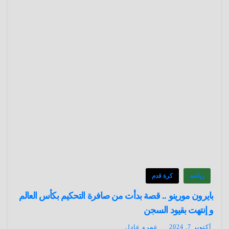
رياضه
كرة قدم
بايرون مورينو .. قصة بدأت من صافرة التحكيم بكأس العالم
و إنتهت بقيود السجن
أكتوبر 7, 2024
عمرو عادل