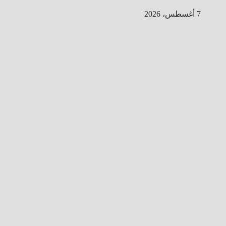
Ski
7 أغسطس، 2026
t
conten
ا
ل
ط
ر
ي
ق
ا
ل
ى