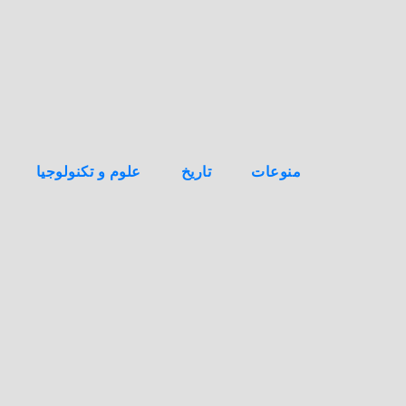
ه
ن
ا
ك
منوعات
تاريخ
علوم و تكنولوجيا
م
ص
ا
ر
ع
ه