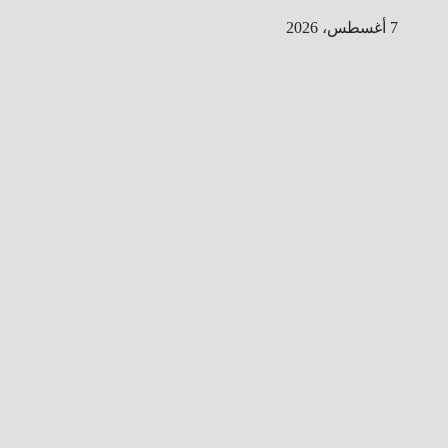
Ski
7 أغسطس، 2026
t
conten
ا
ل
ط
ر
ي
ق
ا
ل
ى