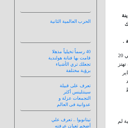
ن بمدينة
الحرب العالمية الثانية
ك
 .
40 رسماً تخيلياً مذهلا
” تقرير يفيد بأن حوالي 20
قامت بها فنانة هولندية
ة تهتز
تجعلك تري الأشياء
برؤية مختلفة
ير
تعرف على قبيلة
ظ
سينتلينس أكثر
التجمعات عزلة و
عدوانية فى العالم
تيتانوبوا .. تعرف علي
ة لم
أضخم ثعبان عرفته