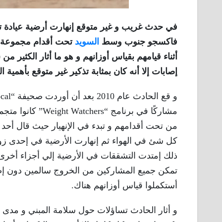
فاكسجو جنوب وسط
السويد
تحت أقدام مجموعة م
أثناء قيامهم بقياس أوزانهم و هو ما أثار الكثير 
إصابات إلا أنه كان بمثابة تذكير غير متوقع بأهمية
و قع الحادث عام 2010 بعد أن أوردت صحيفة “The Local” الناطقة بالإنجليزية في ”
مشاركًا في برنامج
من تحت أقدامهم و تبدء في الإنهيار حيث قال أحد شه
كل شئ في الهواء ثم إنهارت الأرضية في إحدى زوا
ذلك إمتدت التشققات في الأرضية إلي أجزاء أخرى 
تمكن جميع المشاركين من الخروج سالمين دون إصابات
أستكملوا قياس أوزانهم هناك.
و أثار الحادث تساؤلات حول سلامة المبني و مدى ت