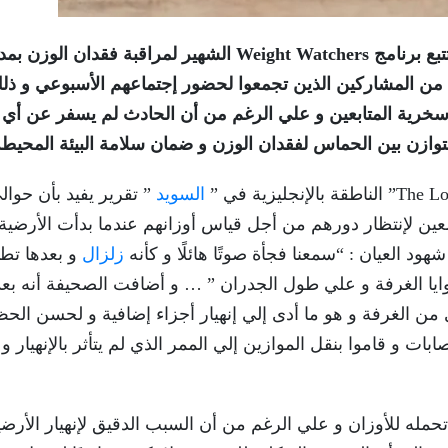
في حدث غريب و غير متوقع إنهارت أرضية عيادة تتبع برنامج Weight Watchers الشهير لمراقبة فقدان الوز
ن المشاركين الذين تجمعوا لحضور إجتماعهم الأسبوعي و ذل
من سخرية المتابعين و علي الرغم من أن الحادث لم يسفر عن أي
 التوازن بين الحماس لفقدان الوزن و ضمان سلامة البيئة المحيطة
السويد
 “Weight Watchers” كانوا متجمعين لإنتظار دورهم من أجل قياس أوزانهم عندما بدأت الأرضي
ود العيان : “سمعنا فجأة صوتًا هائلًا و كأنه
زلزال
و بعدها تطا
يا الغرفة و علي طول الجدران ” … و أضافت الصحيفة أنه بعد
من الغرفة و هو ما أدى إلي إنهيار أجزاء إضافية و لحسن الح
 و قاموا بنقل الموازين إلي الممر الذي لم يتأثر بالإنهيار و
حمله للأوزان و علي الرغم من أن السبب الدقيق لإنهيار الأرضي