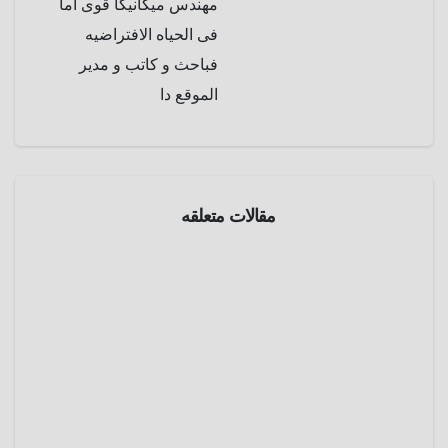
مهندس ميكانيكا قوى اما
فى الحياه الافتراضيه
فباحث و كاتب و مدير
الموقع دا
مقالات متعلقه
موسوعة
عالم
الحيوان
أكل
النمل
الحرشف
أبريل 2,
ي
2025
عمرو
موسوعة
عادل
عالم
الحيوان