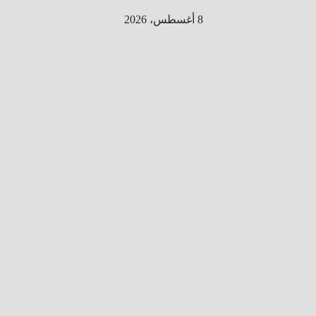
Ski
8 أغسطس، 2026
t
conten
الطري
ق الى
المليو
ن
معلوم
ه
معلومات
من هنا و
هناك