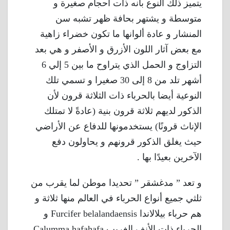
يتميز ذلك النوع بأنه ذات أحجام صغيرة و
متوسطة و يشتهر بحافة ظهر تشبه سن
المنشار و عادة ألوانها ما تكون خضراء زاهية
مع بعض آثار اللون الأزرق و الأصفر و هي بعد
التزاوج و الحمل الذي يتراوح ما بين 5 إلي 6
أشهر تلد من 8 إلى 30 صغيرا و تسمي تلك
النوعية أيضا بالحرباء ذات الثلاثة قرون لأن
الذكور لديهم ثلاثة قرون بنية (عادةً لا تمتلك
الإناث قرونًا) يستخدمونها للدفاع عن الأراضي
حيث يغلق الذكور قرونهم و يحاولون دفع
الآخرين بعيدًا بها .
و تعد ” مدغشقر ” تحديدا موطن لما يقرب من
ثلثي جميع أنواع الحرباء في العالم منها ثلاثة و
هم حرباء بيلالاندا Furcifer belalandaensis و
الحرباء ذات الأنف الغريب Calumma hafahafa