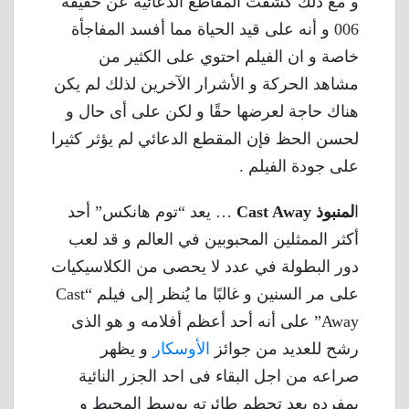
و مع ذلك كشفت المقاطع الدعائية عن حقيقة
006 و أنه على قيد الحياة مما أفسد المفاجأة
خاصة و ان الفيلم احتوي على الكثير من
مشاهد الحركة و الأشرار الآخرين لذلك لم يكن
هناك حاجة لعرضها حقًا و لكن على أى حال و
لحسن الحظ فإن المقطع الدعائي لم يؤثر كثيرا
على جودة الفيلم .
ا
لمنبوذ Cast Away
… يعد “توم هانكس” أحد
أكثر الممثلين المحبوبين في العالم و قد لعب
دور البطولة في عدد لا يحصى من الكلاسيكيات
على مر السنين و غالبًا ما يُنظر إلى فيلم “Cast
Away” على أنه أحد أعظم أفلامه و هو الذى
رشح للعديد من جوائز
الأوسكار
و يظهر
صراعه من اجل البقاء فى احد الجزر النائية
بمفرده بعد تحطم طائرته بوسط المحيط و