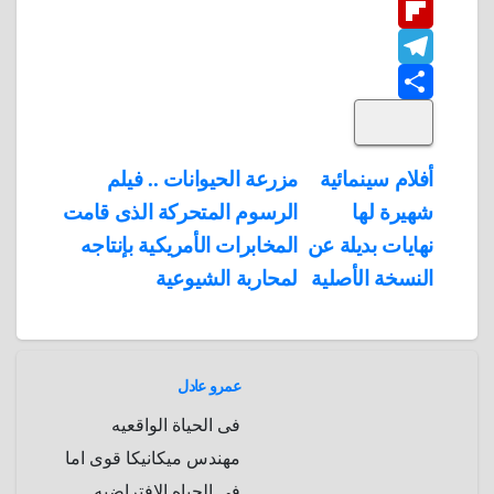
W
b
n
t
i
F
o
n
h
t
t
T
o
k
e
e
a
l
S
k
e
e
r
r
t
i
d
p
h
e
s
l
تصفّح
أفلام سينمائية
مزرعة الحيوانات .. فيلم
A
b
e
a
s
I
شهيرة لها
الرسوم المتحركة الذى قامت
المقالات
n
p
o
g
r
t
نهايات بديلة عن
المخابرات الأمريكية بإنتاجه
p
a
e
r
النسخة الأصلية
لمحاربة الشيوعية
a
r
m
d
عمرو عادل
فى الحياة الواقعيه
مهندس ميكانيكا قوى اما
فى الحياه الافتراضيه