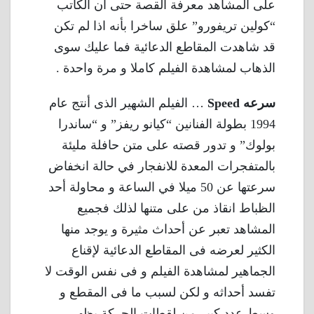
على المشاهد معرفة القصة حتى أن الكاتب
“كولين تريفورو” علق ساخرا بأنه اذا لم تكن
قد شاهدت المقاطع الدعائية فما عليك سوى
الذهاب لمشاهدة الفيلم كاملا و مرة واحدة .
سرعه Speed
… الفيلم الشهير الذى أنتج عام
1994 بطولة الفنانين “كيانو ريفز” و “ساندرا
بولوك” و تدور قصته على متن حافلة مليئة
بالمتفجرات المعدة للانفجار في حالة انخفاض
سرعتها عن 50 ميلا في الساعة و محاولة أحد
الظباط انقاذ من على متنها لذلك فجميع
المشاهد تعبر عن أحداث مثيرة و يوجد منها
الكثير لعرضه فى المقاطع الدعائية لإقناع
الجماهير لمشاهدة الفيلم و فى نفس الوقت لا
تفسد أحداثه و لكن لسبب ما فى المقطع و
وسط عدد كبير من لقطات الحركة يظهر