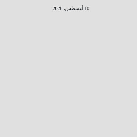
Ski
10 أغسطس، 2026
t
conten
الطري
ق الى
المليو
ن
معلوم
ه
معلومات
من هنا و
هناك