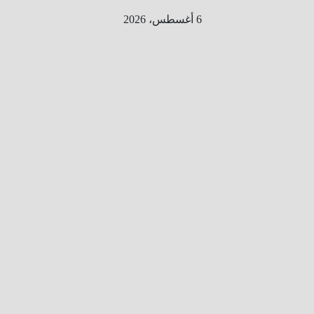
Ski
6 أغسطس، 2026
t
conten
الطري
ق الى
المليو
ن
معلوم
ه
معلومات
من هنا و
هناك