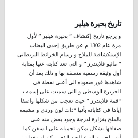
تاريخ بحيرة هيلير
و يرجع تاريخ إكتشاف ” بحيرة هيلير ” لأول
مرة عام 1802 م عن طريق إحدى البعثات
الإستكشافية للملاح و رسام الخرائط البريطانى
” ماثيو فلايندرز ” و التى تعد كتابته عنها بمثابة
أول وثيقة رسمية متعلقة بها و ذلك بعد أن
شاهدها فور صعوده الى أعلى نقطة فى
الجزيرة الوسطى و التى سميت على إسمه بـ
“قمة فلايندرز ” حيث تعجب من شكلها واصفا
إياها فى كتاباته بأنها “ذات لون وردى و مشبعة
بالملح بغزارة لدرجة وجود بعض منه على
ضفافها بشكل يمكن تحميله على السفن كما
أنه ملح من النوع الجيد الذى يمكن إستخدامه