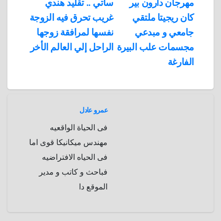
تصفّح
مهرجان دارون بير
ساتي .. تقليد هندي
A
b
e
a
s
I
كان ريجيتا ملتقي
غريب تحرق فيه الزوجة
المقالات
n
p
o
g
r
t
جامعي و مبدعي
نفسها لمرافقة زوجها
p
a
e
r
مجسمات علب البيرة
الراحل إلي العالم الأخر
a
r
الفارغة
m
d
عمرو عادل
فى الحياة الواقعيه
مهندس ميكانيكا قوى اما
فى الحياه الافتراضيه
فباحث و كاتب و مدير
الموقع دا