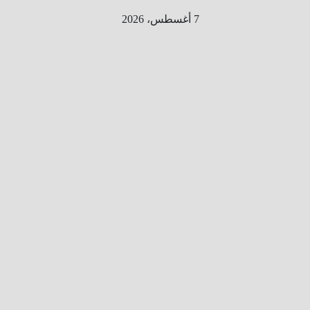
Ski
7 أغسطس، 2026
t
conten
الطري
ق الى
المليو
ن
معلوم
ه
معلومات
من هنا و
هناك