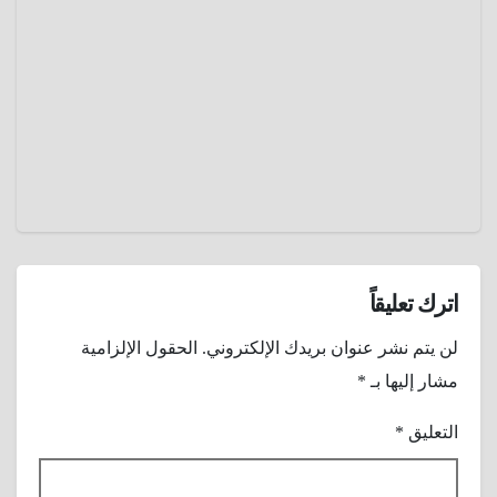
مارس
معجزة
23,
سقطرى
التي
2025
تنزف
عمرو
دماءً و
عادل
تواجه
خطر
الإنقراض
اترك تعليقاً
لن يتم نشر عنوان بريدك الإلكتروني.
الحقول الإلزامية
مشار إليها بـ
*
التعليق
*