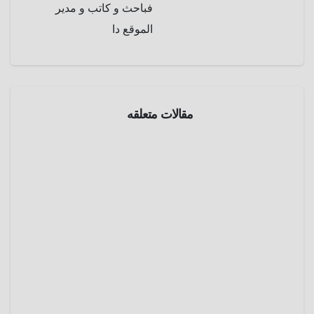
فباحث و كاتب و مدير
الموقع دا
مقالات متعلقه
بروفايل
ويليام
شكسبير
( 1564 –
يناير 21,
1616 )
2025
عمرو
عادل
بروفايل
كليوباترا
( 69 – 30