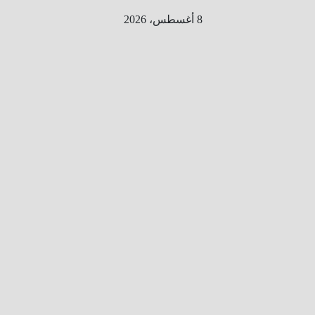
Ski
8 أغسطس، 2026
t
conten
الطري
ق الى
المليو
ن
معلوم
ه
معلومات
من هنا و
هناك