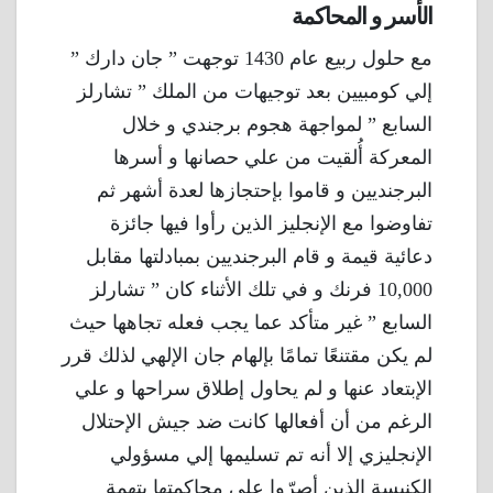
الأسر و المحاكمة
مع حلول ربيع عام 1430 توجهت ” جان دارك ”
إلي كومبيين بعد توجيهات من الملك ” تشارلز
السابع ” لمواجهة هجوم برجندي و خلال
المعركة أُلقيت من علي حصانها و أسرها
البرجنديين و قاموا بإحتجازها لعدة أشهر ثم
تفاوضوا مع الإنجليز الذين رأوا فيها جائزة
دعائية قيمة و قام البرجنديين بمبادلتها مقابل
10,000 فرنك و في تلك الأثناء كان ” تشارلز
السابع ” غير متأكد عما يجب فعله تجاهها حيث
لم يكن مقتنعًا تمامًا بإلهام جان الإلهي لذلك قرر
الإبتعاد عنها و لم يحاول إطلاق سراحها و علي
الرغم من أن أفعالها كانت ضد جيش الإحتلال
الإنجليزي إلا أنه تم تسليمها إلي مسؤولي
الكنيسة الذين أصرّوا علي محاكمتها بتهمة