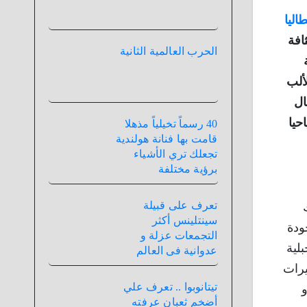
طاليا
ثافة
الحرب العالمية الثانية
 جبال الألب
ال
حيا
40 رسماً تخيلياً مذهلا
قامت بها فنانة هولندية
تجعلك تري الأشياء
برؤية مختلفة
تعرف على قبيلة
سينتلينس أكثر
ودة
التجمعات عزلة و
لية
عدوانية فى العالم
يرات
تيتانوبوا .. تعرف علي
أضخم ثعبان عرفته