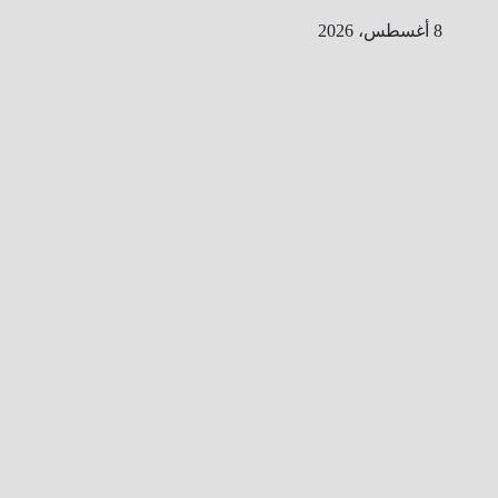
Ski
8 أغسطس، 2026
t
conten
ا
ل
ط
ر
ي
ق
ا
ل
ى