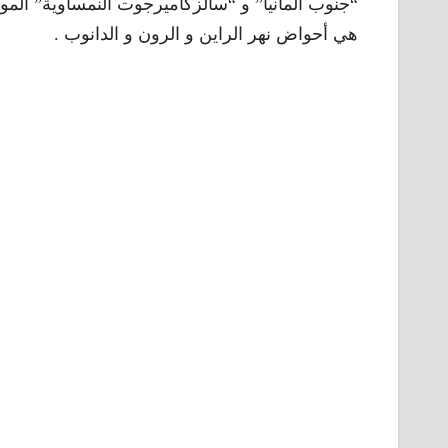
“جنوب ألمانيا” و “سالزكاميرجوت النمساوية” الم
هي أحواض نهر الراين و الرون و الدانوب .