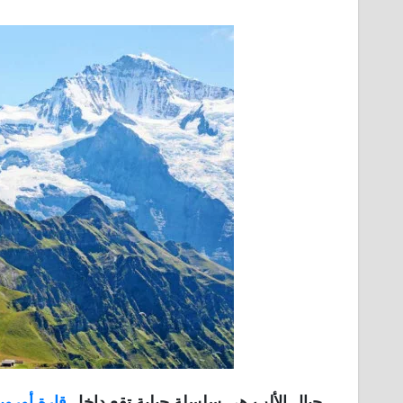
جبال الألب هى سلسلة جبلية تقع داخل
قارة أوروبا