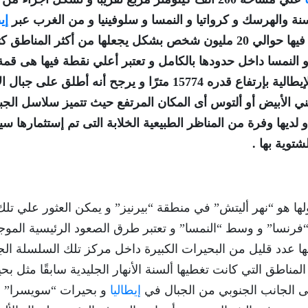
 والهرسك و كرواتيا و النمسا و سلوفينيا و من الغرب عبر
إي
و يسكن فيها حوالي 20 مليون شخص بشكل يجعلها من أكثر المناطق ك
النمسا داخل حدودها بالكامل و تعتبر أعلي نقطة فيها هى قمة
جبل مونت بلانك الذى يقع على الحدود الفرنسية الإيطالية بإرتفاع قدره 15774 مترًا و يرجح أنه أطلق على
تعني الأبيض أو ألتوس أى المكان المرتفع حيث تتميز سلاسل الجب
و لديها وفرة من المناظر الطبيعية الخلابة التى تم إستثمارها سيا
توية بها .
لها هو “نهر أليتش” في منطقة “بيرنيز” و يمكن العثور علي تلك
“فرنسا” و وسط “النمسا” و تعتبر طرق الصعود الرئيسية الموج
بها عدد قليل من البحيرات الكبيرة داخل مركز تلك السلسلة الجب
لمناطق التي كانت تغطيها ألسنة الأنهار الجليدية سابقًا مثل بح
لى الجانب الجنوبي من الجبال في
إيطاليا
و بحيرات “سويسرا” و