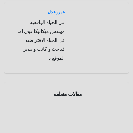
عمرو عادل
فى الحياة الواقعيه
مهندس ميكانيكا قوى اما
فى الحياه الافتراضيه
فباحث و كاتب و مدير
الموقع دا
معلومة
فى
صورة
مقالات متعلقه
صورة
تحطم
مقاتلة
مارس
الطيار
29,
الألماني