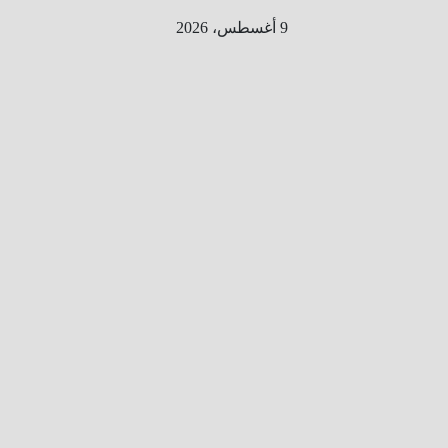
Ski
9 أغسطس، 2026
t
conten
الطري
ق الى
المليو
ن
معلوم
ه
معلومات
من هنا و
هناك