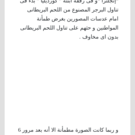
“إنجلترا “و فى رفقة ابنته ” كورديليا ” بدء فى
تناول البرجر المصنوع من اللحم البريطانى
امام عدسات المصورين بغرض طمأنة
المواطنين و حثهم على تناول اللحم البريطانى
بدون اى مخاوف .
و ربما كانت الصورة مطمأنة الا أنه بعد مرور 6