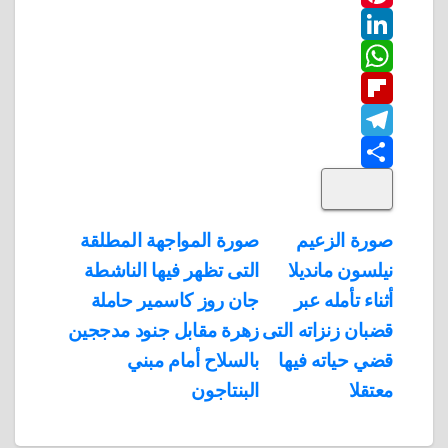
w
P
c
L
e
i
i
W
b
n
t
i
F
o
n
h
t
t
T
o
k
e
e
a
l
S
k
e
e
r
r
t
i
d
p
h
e
s
l
تصفّح
صورة الزعيم
صورة المواجهة المطلقة
A
b
e
a
s
I
نيلسون مانديلا
التى تظهر فيها الناشطة
المقالات
n
p
o
g
r
t
أثناء تأمله عبر
جان روز كاسمير حاملة
p
a
e
r
قضبان زنزاته التى
زهرة مقابل جنود مدججين
a
r
قضي حياته فيها
بالسلاح أمام مبني
m
d
معتقلا
البنتاجون