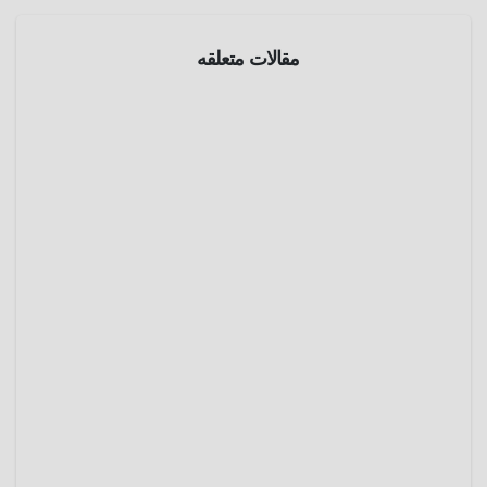
مقالات متعلقه
الموسوعة
التاريخيه
حرب
البوير
الثانية
مايو 1,
2025
عمرو
عادل
الموسوعة
التاريخيه
إنهيار
إمبراطور
ية الأزتك
فبراير
18,
2025