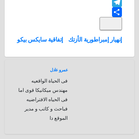
F
o
n
h
t
t
T
o
k
e
e
a
l
S
k
e
e
r
r
t
i
d
p
h
e
s
l
تصفّح
إنهيار إمبراطورية الأزتك
إتفاقية سايكس بيكو
A
b
e
a
s
I
المقالات
n
p
o
g
r
t
p
a
e
r
عمرو عادل
a
r
فى الحياة الواقعيه
m
d
مهندس ميكانيكا قوى اما
فى الحياه الافتراضيه
فباحث و كاتب و مدير
الموقع دا