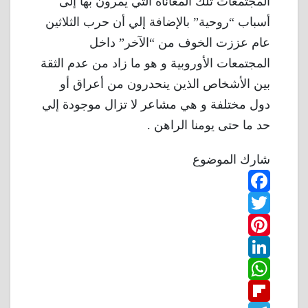
المجتمعات تلك المعاناة التي يمرون بها إلى
أسباب “روحية” بالإضافة إلي أن حرب الثلاثين
عام عززت الخوف من “الآخر” داخل
المجتمعات الأوروبية و هو ما زاد من عدم الثقة
بين الأشخاص الذين ينحدرون من أعراق أو
دول مختلفة و هي مشاعر لا تزال موجودة إلي
حد ما حتى يومنا الراهن .
شارك الموضوع
F
T
a
w
P
c
L
e
i
i
W
b
n
t
i