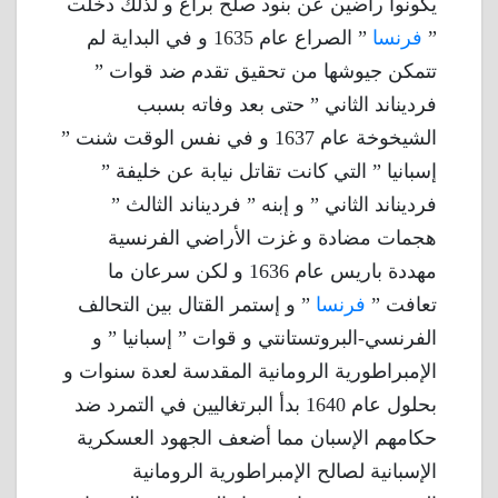
يكونوا راضين عن بنود صلح براغ و لذلك دخلت
”
فرنسا
” الصراع عام 1635 و في البداية لم
تتمكن جيوشها من تحقيق تقدم ضد قوات ”
فرديناند الثاني ” حتى بعد وفاته بسبب
الشيخوخة عام 1637 و في نفس الوقت شنت ”
إسبانيا ” التي كانت تقاتل نيابة عن خليفة ”
فرديناند الثاني ” و إبنه ” فرديناند الثالث ”
هجمات مضادة و غزت الأراضي الفرنسية
مهددة باريس عام 1636 و لكن سرعان ما
تعافت ”
فرنسا
” و إستمر القتال بين التحالف
الفرنسي-البروتستانتي و قوات ” إسبانيا ” و
الإمبراطورية الرومانية المقدسة لعدة سنوات و
بحلول عام 1640 بدأ البرتغاليين في التمرد ضد
حكامهم الإسبان مما أضعف الجهود العسكرية
الإسبانية لصالح الإمبراطورية الرومانية