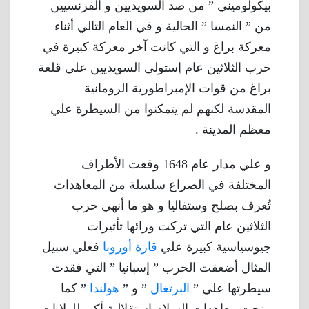
بيكولوميني ” من صد السويديين و الفرنسيين
من ” النمسا ” الحالية و في العام التالي أثناء
معركة براغ و التي كانت آخر معركة كبيرة في
حرب الثلاثين عام إستولى السويديين علي قلعة
براغ من قوات الإمبراطورية الرومانية
المقدسة لكنهم لم يتمكنوا من السيطرة علي
معظم المدينة .
و علي مدار عام 1648 وقعت الأطراف
المختلفة في الصراع سلسلة من المعاهدات
تُعرف بصلح وستفاليا و هو ما أنهي حرب
الثلاثين عام التي تركت ورائها تأثيرات
جيوسياسية كبيرة علي
قارة أوروبا
فعلي سبيل
المثال أضعفت الحرب ” إسبانيا ” التي فقدت
سيطرتها علي ”
البرتغال
” و ”
هولندا
” كما
منحت معاهدات السلام إستقلالية أكبر للولايات