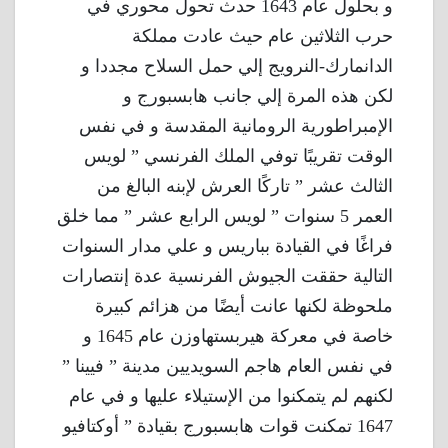
و بحلول عام 1643 حدث تحول محوري في
حرب الثلاثين عام حيث عادت مملكة
الدانمارك-النرويج إلي حمل السلاح مجددا و
لكن هذه المرة إلي جانب هابسبورج و
الإمبراطورية الرومانية المقدسة و في نفس
الوقت تقريبًا توفي الملك الفرنسي ” لويس
الثالث عشر ” تاركًا العرش لإبنه البالغ من
العمر 5 سنوات ” لويس الرابع عشر ” مما خلق
فراغًا في القيادة بباريس و علي مدار السنوات
التالية حققت الجيوش الفرنسية عدة إنتصارات
ملحوظة لكنها عانت أيضًا من هزائم كبيرة
خاصة في معركة هيربستهاوزن عام 1645 و
في نفس العام هاجم السويديين مدينة ” فيينا ”
لكنهم لم يتمكنوا من الإستيلاء عليها و في عام
1647 تمكنت قوات هابسبورج بقيادة ” أوكتافيو