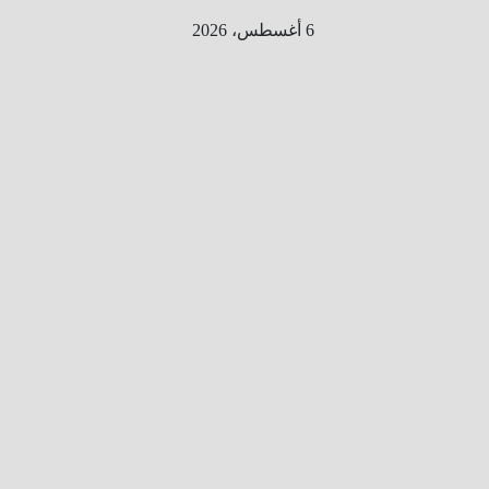
Ski
6 أغسطس، 2026
t
conten
الطري
ق الى
المليو
ن
معلوم
ه
معلومات
من هنا و
هناك