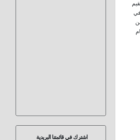
مقيم
في
ن
عادة يقوم بها سكان المدينة علي مدار الـ 700 عام
اشترك في قائمتنا البريدية