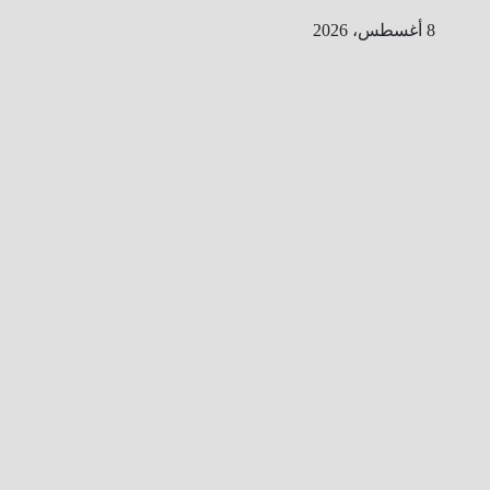
Ski
8 أغسطس، 2026
t
conten
ا
ل
ط
ر
ي
ق
ا
ل
ى