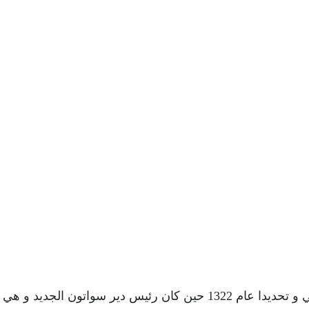
و يرجع أصل لعبة رمي البيضة إلي القرون الوسطي و تحديدا عام 1322 حين كان رئيس دير سواتون الجديد 