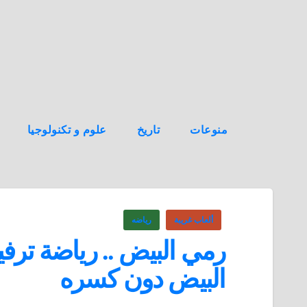
ه
ن
ا
ك
منوعات
تاريخ
علوم و تكنولوجيا
ألعاب غريبة
رياضه
رمي البيض .. رياضة ترفيه
البيض دون كسره