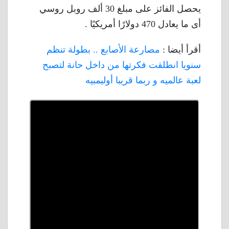
يحصل الفائز على مبلغ 30 ألف روبل روسي
أى ما يعادل 470 دولارًا أمريكيًا .
أقرأ أيضا :
مصارعة الأصابع .. بطولة تنظم
سنويا انطلقت فكرتها من داخل حانة لتصبح
لعبة عالميه و ربما قريبا أوليمبيه