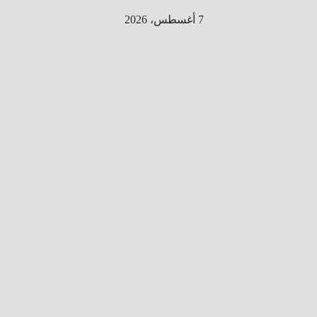
Ski
7 أغسطس، 2026
t
conten
الطري
ق الى
المليو
ن
معلوم
ه
معلومات
من هنا و
هناك