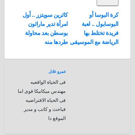
d
p
h
e
s
l
تصفّح
كرة البوسا أو
كاثرين سويتزر .. أول
A
b
e
a
s
I
البوسابول .. لعبة
امرأة تدير ماراثون
المقالات
n
p
o
g
r
t
فريدة تختلط بها
بوسطن بعد محاولة
p
a
e
r
الرياضة مع الموسيقى
طردها منه
a
r
m
d
عمرو عادل
فى الحياة الواقعيه
مهندس ميكانيكا قوى اما
فى الحياه الافتراضيه
فباحث و كاتب و مدير
الموقع دا