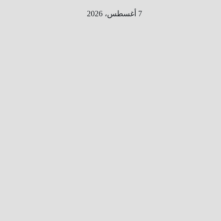
Ski
7 أغسطس، 2026
t
conten
الطري
ق الى
المليو
ن
معلوم
ه
معلومات
من هنا و
هناك