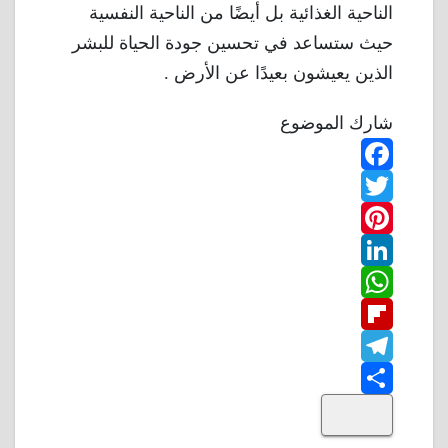
الناحية الغذائية بل أيضًا من الناحية النفسية
حيث ستساعد في تحسين جودة الحياة للبشر
الذين يعيشون بعيدًا عن الأرض .
شارك الموضوع
F
T
a
w
P
c
L
e
i
i
W
b
n
t
i
F
o
n
h
t
t
T
o
k
e
e
a
l
S
k
e
e
r
r
t
i
d
p
h
e
s
l