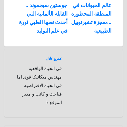
تصفّح
عالم الحيوانات في
جوستين سيجموند ..
A
b
e
a
s
I
المنطقة المحظورة
القابلة الألمانية التي
المقالات
n
p
o
g
r
t
.. معجزة تشيرنوبيل
أحدث نصها الطبي ثورة
p
a
e
r
الطبيعية
في علم التوليد
a
r
m
d
عمرو عادل
فى الحياة الواقعيه
مهندس ميكانيكا قوى اما
فى الحياه الافتراضيه
فباحث و كاتب و مدير
الموقع دا
صحة