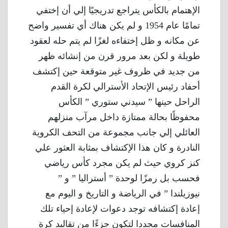
الإهتمام بالكأس يتراجع تدريجيًا إلي أن إختفي
تمامًا عام 1954 و لم يكن هناك أي تفسير واضح
عن مكانه و ظل إختفاءه لغزًا لم يتم حله لعقود
طويلة و لكن بعد مرور قرن من إنشائه ظهر
من جديد في ظروف غير متوقعة حين إكتشف
أحفاد رئيس الإتحاد الأسترالي لكرة القدم
الراحل حينها ” سيدني ستوري ” الكأس
محفوظًا بحالة ممتازة داخل مرآب منزلهم
العائلي إلي جانب مجموعة من التحف الكروية
النادرة و كان هذا الإكتشاف بمثابة العثور علي
كنز كروي حيث لم يكن مجرد كأس رياضي
فحسب بل رمزًا لوحدة ” أستراليا ” و ”
نيوزيلندا ” في الرياضة و التاريخ و اليوم مع
إعادة إكتشافه توجد دعوات لإعادة إحياء تلك
المنافسات مجددا لتكون جزءًا من تقاليد كرة