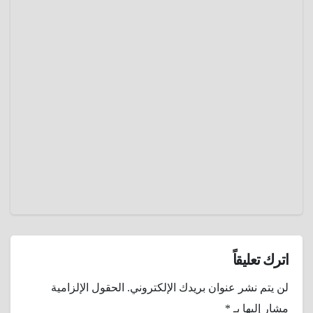
رياضه
ممتعة
مشاهير
الرياضة
أبيبي
بيكيلا ..
العداء
مارس 2,
الإثيوبي
2025
الذي
ركض
عمرو
حافيًا نحو
عادل
المجد
اترك تعليقاً
لن يتم نشر عنوان بريدك الإلكتروني.
الحقول الإلزامية
مشار إليها بـ
*