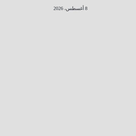
Ski
8 أغسطس، 2026
t
conten
الطري
ق الى
المليو
ن
معلوم
ه
معلومات
من هنا و
هناك