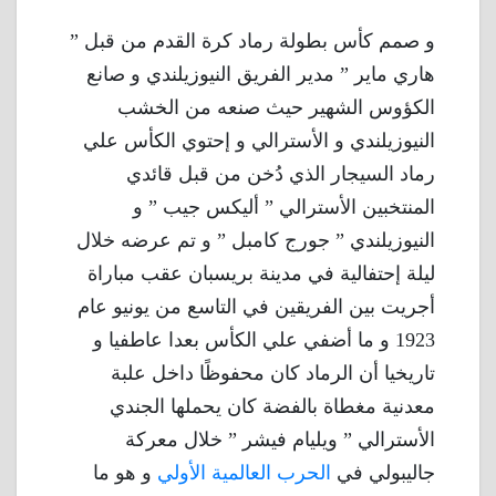
و صمم كأس بطولة رماد كرة القدم من قبل ”
هاري ماير ” مدير الفريق النيوزيلندي و صانع
الكؤوس الشهير حيث صنعه من الخشب
النيوزيلندي و الأسترالي و إحتوي الكأس علي
رماد السيجار الذي دُخن من قبل قائدي
المنتخبين الأسترالي ” أليكس جيب ” و
النيوزيلندي ” جورج كامبل ” و تم عرضه خلال
ليلة إحتفالية في مدينة بريسبان عقب مباراة
أجريت بين الفريقين في التاسع من يونيو عام
1923 و ما أضفي علي الكأس بعدا عاطفيا و
تاريخيا أن الرماد كان محفوظًا داخل علبة
معدنية مغطاة بالفضة كان يحملها الجندي
الأسترالي ” ويليام فيشر ” خلال معركة
جاليبولي في
الحرب العالمية الأولي
و هو ما