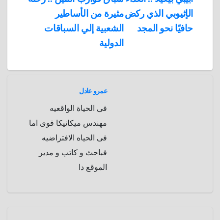
A
b
e
a
s
I
الإثيوبي الذي ركض
مثيرة من الأساطير
المقالات
n
p
o
g
r
t
حافيًا نحو المجد
الشعبية إلي السباقات
p
a
e
r
الدولية
a
r
m
d
عمرو عادل
فى الحياة الواقعيه
مهندس ميكانيكا قوى اما
فى الحياه الافتراضيه
فباحث و كاتب و مدير
الموقع دا
رياضه