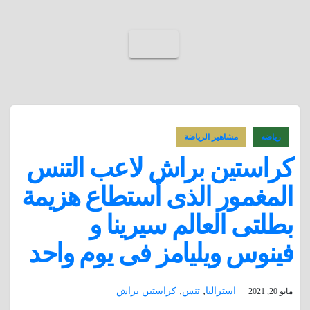
رياضه
مشاهير الرياضة
كراستين براش لاعب التنس
المغمور الذى أستطاع هزيمة
بطلتى العالم سيرينا و
فينوس ويليامز فى يوم واحد
,
,
استراليا
تنس
كراستين براش
مايو 20, 2021