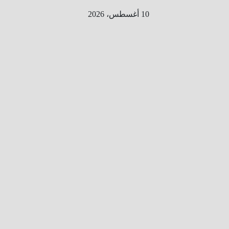
Ski
10 أغسطس، 2026
t
conten
الطري
ق الى
المليو
ن
معلوم
ه
معلومات
من هنا و
هناك