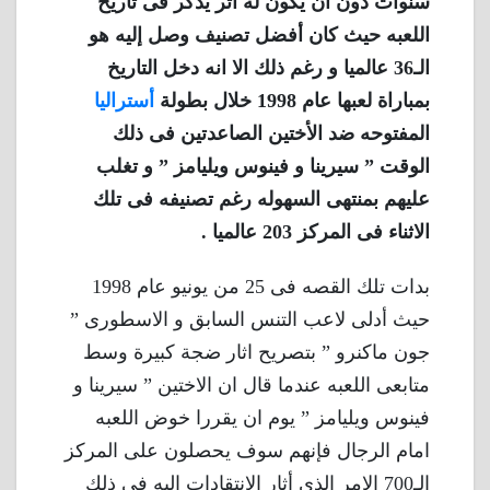
سنوات دون أن يكون له أثر يذكر فى تاريخ
اللعبه حيث كان أفضل تصنيف وصل إليه هو
الـ36 عالميا و رغم ذلك الا انه دخل التاريخ
بمباراة لعبها عام 1998 خلال بطولة
أستراليا
المفتوحه ضد الأختين الصاعدتين فى ذلك
الوقت ” سيرينا و فينوس ويليامز ” و تغلب
عليهم بمنتهى السهوله رغم تصنيفه فى تلك
الاثناء فى المركز 203 عالميا .
بدات تلك القصه فى 25 من يونيو عام 1998
حيث أدلى لاعب التنس السابق و الاسطورى ”
جون ماكنرو ” بتصريح اثار ضجة كبيرة وسط
متابعى اللعبه عندما قال ان الاختين ” سيرينا و
فينوس ويليامز ” يوم ان يقررا خوض اللعبه
امام الرجال فإنهم سوف يحصلون على المركز
الـ700 الامر الذى أثار الانتقادات اليه فى ذلك