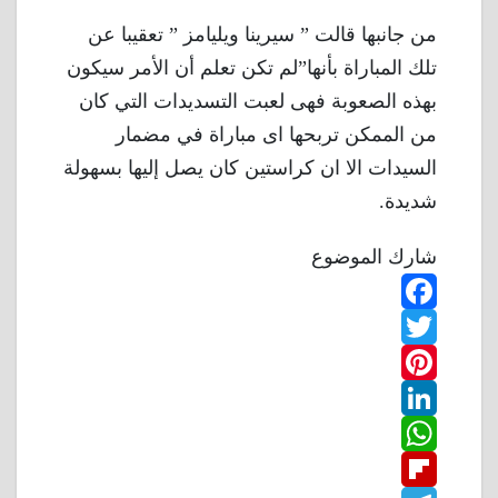
من جانبها قالت ” سيرينا ويليامز ” تعقيبا عن
تلك المباراة بأنها”لم تكن تعلم أن الأمر سيكون
بهذه الصعوبة فهى لعبت التسديدات التي كان
من الممكن تربحها اى مباراة في مضمار
السيدات الا ان كراستين كان يصل إليها بسهولة
شديدة.
شارك الموضوع
F
T
a
w
P
c
L
e
i
i
W
b
n
t
i