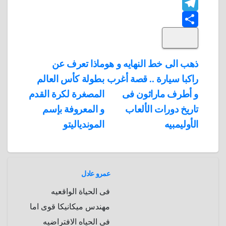
F
o
n
h
t
t
T
o
k
e
e
a
l
S
k
e
e
r
r
t
i
d
p
h
e
s
l
تصفّح
ذهب الى خط النهايه و هو
ماذا تعرف عن
A
b
e
a
s
I
راكبا سيارة .. قصة أغرب
بطولة كأس العالم
المقالات
n
p
o
g
r
t
و أطرف ماراثون فى
المصغرة لكرة القدم
p
a
e
r
تاريخ دورات الألعاب
و المعروفة بإسم
a
r
الأوليمبيه
الموندياليتو
m
d
عمرو عادل
فى الحياة الواقعيه
مهندس ميكانيكا قوى اما
فى الحياه الافتراضيه