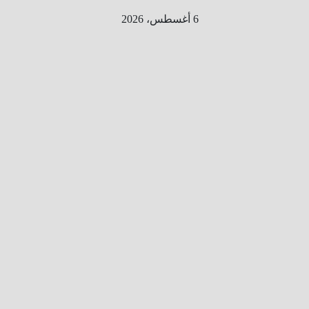
Ski
6 أغسطس، 2026
t
conten
الطري
ق الى
المليو
ن
معلوم
ه
معلومات
من هنا و
هناك