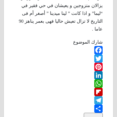
يزالان متزوجين و يعيشان في حي فقير في
“ليما” و اذا كانت ” لينا ميدينا ” أصغر أم فى
التاريخ لا تزال تعيش حاليا فهى بعمر يناهز 90
عاما .
شارك الموضوع
F
T
a
w
P
c
L
e
i
i
W
b
n
t
i
F
o
n
h
t
t
T
o
k
e
e
a
l