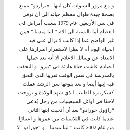
و مع مرور السنوات كان ابنها “جيراردو” يتمتع
بصحة جيدة طوال معظم حياته الى أن توفى
في سن الأربعين عام 1979 بسبب أمراض فى
العظام أما بالنسبة الى الام ” لينا ميدينا ” فمن
غير الواضح عما إذا كانت لا تزال على قيد
الحياة اليوم أم لا نظرا لاستمرار اصرارها على
الابتعاد عن وسائل الاعلام الا أنه بعد حملها
الصادم عاشت حياة هادئة في “بيرو” و التحقت
بالمدرسة فى نفس الوقت تقريبا الذى التحق
فيه إبنها أيضا و بعد بلوغها سن الرشد عملت
كسكرتيرة للطبيب الذي شهد الولادة و تزوجت
لاحقًا في أوائل السبعينيات من رجل يُدعى
“راؤول خورادو” بعد أن أنجبت ابنها الثاني
عندما كانت في الثلاثينيات من عمرها و اعتبارًا
من عام 2002 كانت ” لينا ميدينا ” و “جورادو” لا