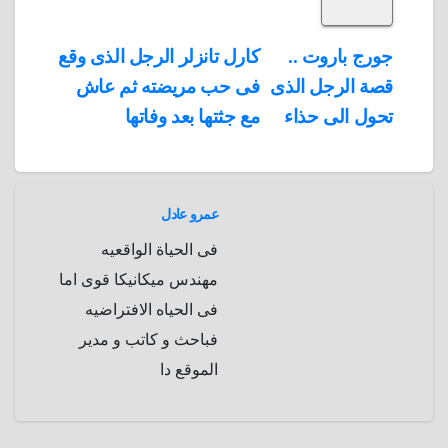
S
k
e
e
r
r
t
i
d
p
h
e
s
l
تصفّح
جورج باروت ..
كارل تانزلر الرجل الذى وقع
A
b
e
a
s
I
قصة الرجل الذى
فى حب مريضته ثم عاش
المقالات
n
p
o
g
r
t
تحول الى حذاء
مع جثتها بعد وفاتها
p
a
e
r
a
r
m
d
عمرو عادل
فى الحياة الواقعيه
مهندس ميكانيكا قوى اما
فى الحياه الافتراضيه
فباحث و كاتب و مدير
الموقع دا