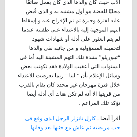
الأب حيث كان والدها الذي كان يعمل صائغًا
محليًا للفضة هو أول مشتبه به و الذى قُبض
عليه لفترة وجيزة ثم تم الإفراج عنه و إسقاط
التهم الموجهة إليه بالاعتداء على طفلته عندما
لم يتم العثور على أدلة أو شهادات شهود
لتحميله المسؤولية و من جانبه نفى والدها
“تيبوريلو” بشدة تلك التهم المشينة اليه أما في
السنوات التي أعقبت الولادة فقد تكهنت بعض
وسائل الإعلام بأن ” لينا ” ربما تعرضت للاعتداء
خلال فترة مهرجان غير محدد كان يقام بالقرب
من قريتها الا أنه لم تكن هناك أى أدلة أيضا
تؤكد تلك المزاعم .
أقرأ أيضا :
كارل تانزلر الرجل الذى وقع فى
حب مريضته ثم عاش مع جثتها بعد وفاتها