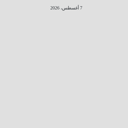
Ski
7 أغسطس، 2026
t
conten
الطري
ق الى
المليو
ن
معلوم
ه
معلومات
من هنا و
هناك