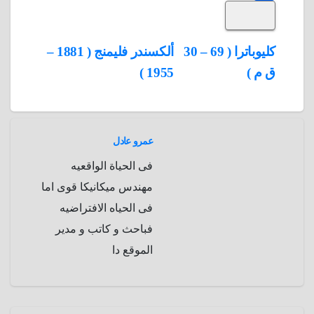
S
k
e
e
r
r
t
i
d
p
h
e
s
l
تصفّح
كليوباترا ( 69 – 30
ألكسندر فليمنج ( 1881 –
A
b
e
a
s
I
ق م )
1955 )
المقالات
n
p
o
g
r
t
p
a
e
r
a
r
عمرو عادل
m
d
فى الحياة الواقعيه
مهندس ميكانيكا قوى اما
فى الحياه الافتراضيه
فباحث و كاتب و مدير
الموقع دا