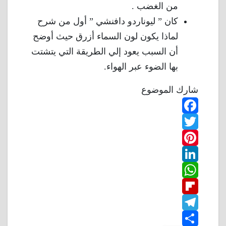
من الغضب .
كان ” ليوناردو دافنشي ” أول من شرح
لماذا يكون لون السماء أزرق حيث أوضح
أن السبب يعود إلي الطريقة التي يتشتت
بها الضوء عبر الهواء.
شارك الموضوع
F
T
a
w
P
c
L
e
i
i
W
b
n
t
i
F
o
n
h
t
t
T
o
k
e
e
a
l