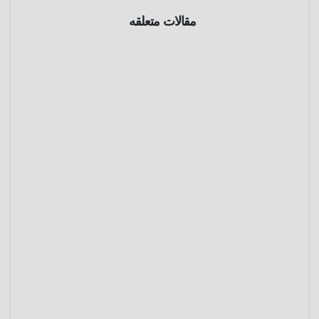
بروفايل
مقالات متعلقه
جان
دارك (
1412 –
مارس
1431 )
25,
2025
عمرو
عادل
بروفايل
ويليام
شكسبير
( 1564 –
يناير 21,
1616 )
2025
عمرو