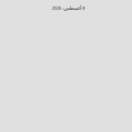
Ski
8 أغسطس، 2026
t
conten
الطري
ق الى
المليو
ن
معلوم
ه
معلومات
من هنا و
هناك