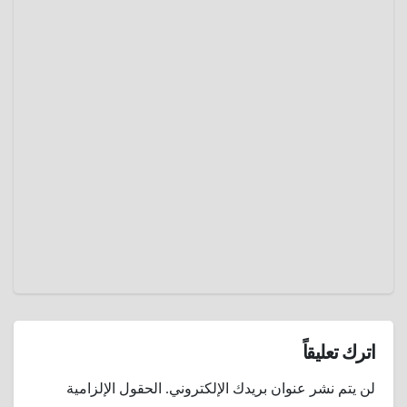
عادل
بروفايل
كليوباترا
( 69 – 30
ق م )
ديسمبر
27,
2024
عمرو
عادل
اترك تعليقاً
لن يتم نشر عنوان بريدك الإلكتروني.
الحقول الإلزامية