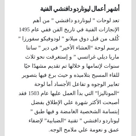
أشهر أعمال ليوناردو دافنشي الفنية
تعد لوحات ” ليوناردو دافنشي ” من أهم
الإنجازات الفنية في تاريخ الفن ففي عام 1495
كُلف من قبل دوق ميلانو ” لودوفيكو سفورزا ”
برسم لوحة “العشاء الأخير” في دير ” سانتا
ماريا ديلي غراتسي ” و إستغرقت نحو ثلاث
سنوات لإتمامها و خلالها تم تقديم مشهدًا حيًا
للقاء المسيح بتلاميذه و حيث برع فيها بتصوير
تعابير الوجوه و تفاعل الأجساد أما لوحة
“الموناليزا” التي بدأ العمل عليها عام 1503 فقد
أصبحت الأكثر شهرة علي الإطلاق بفضل
إبتسامة الشخصية الغامضة و فيها طبق ”
ليوناردو دافنشي ” تقنية “الضبابية” لإضفاء
عمق و نعومة علي ملامح الوجه.