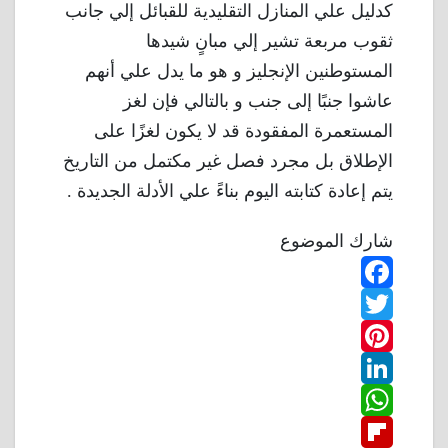
كدليل علي المنازل التقليدية للقبائل إلي جانب
ثقوب مربعة تشير إلي مبانٍ شيدها
المستوطنين الإنجليز و هو ما يدل علي أنهم
عاشوا جنبًا إلى جنب و بالتالي فإن لغز
المستعمرة المفقودة قد لا يكون لغزًا على
الإطلاق بل مجرد فصل غير مكتمل من التاريخ
يتم إعادة كتابته اليوم بناءً علي الأدلة الجديدة .
شارك الموضوع
F
T
a
w
P
c
L
e
i
i
W
b
n
t
i