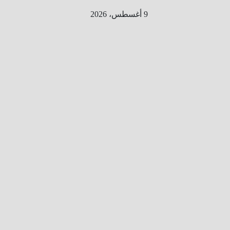
Ski
9 أغسطس، 2026
t
conten
الطري
ق الى
المليو
ن
معلوم
ه
معلومات
من هنا و
هناك