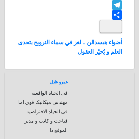
F
o
n
h
t
t
T
o
k
e
e
a
l
S
k
e
e
r
r
t
i
d
p
h
e
s
l
تصفّح
أضواء هيسدالن .. لغز في سماء النرويج يتحدى
A
b
e
a
s
I
العلم و يُحيّر العقول
المقالات
n
p
o
g
r
t
p
a
e
r
a
r
عمرو عادل
m
d
فى الحياة الواقعيه
مهندس ميكانيكا قوى اما
فى الحياه الافتراضيه
فباحث و كاتب و مدير
الموقع دا