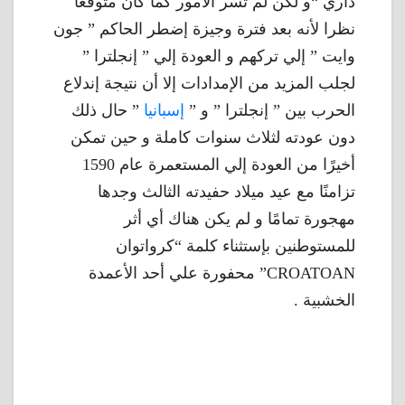
داري “و لكن لم تسر الأمور كما كان متوقعًا
نظرا لأنه بعد فترة وجيزة إضطر الحاكم ” جون
وايت ” إلي تركهم و العودة إلي ” إنجلترا ”
لجلب المزيد من الإمدادات إلا أن نتيجة إندلاع
الحرب بين ” إنجلترا ” و ”
إسبانيا
” حال ذلك
دون عودته لثلاث سنوات كاملة و حين تمكن
أخيرًا من العودة إلي المستعمرة عام 1590
تزامنًا مع عيد ميلاد حفيدته الثالث وجدها
مهجورة تمامًا و لم يكن هناك أي أثر
للمستوطنين بإستثناء كلمة “كرواتوان
CROATOAN” محفورة علي أحد الأعمدة
الخشبية .