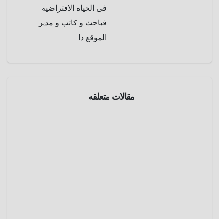
فى الحياه الافتراضيه
فباحث و كاتب و مدير
الموقع دا
سينما
مقالات متعلقه
سينما
و
فنون
من
أجمل
قرية إلي
أبريل 17,
أسوأ
2025
كابوس ..
فيلم
عمرو
دكتور
تلفزيون
عادل
دوليتل
سينما
و
الذي كاد
فنون