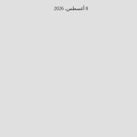
Ski
8 أغسطس، 2026
t
conten
الطري
ق الى
المليو
ن
معلوم
ه
معلومات
من هنا و
هناك