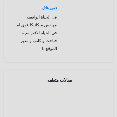
m
d
عمرو عادل
فى الحياة الواقعيه
مهندس ميكانيكا قوى اما
فى الحياه الافتراضيه
فباحث و كاتب و مدير
الموقع دا
أماكن
غريبة
مقالات متعلقه
منوعات
شلال
تحت
الماء ..
مايو 20,
أعجوبة