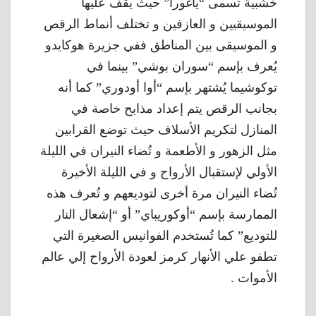
خشبية تُسمى “ياغورا” حيث يقف عليها
الموسيقيين و العازفين و تختلف أنماط الرقص
و الموسيقى بين المناطق ففي جزيرة هوكايدو
يُعرف بإسم “سوران بوشي” بينما في
توكوشيما يُشتهر بإسم “أوا أودوري” كما أنه
بجانب الرقص يتم إعداد مذابح خاصة في
المنازل لتكريم الأسلاف حيث توضع القرابين
مثل الزهور و الأطعمة و تُضاء النيران في الليلة
الأولي لإستقبال الأرواح و في الليلة الأخيرة
تُضاء النيران مرة أخرى لتوديعهم و تُعرف هذه
الممارسة بإسم “أوكوريباي” أو “إشعال النار
للتوديع” كما تُستخدم الفوانيس الصغيرة التي
تطفو علي الأنهار كرمز لعودة الأرواح إلي عالم
الأموات .