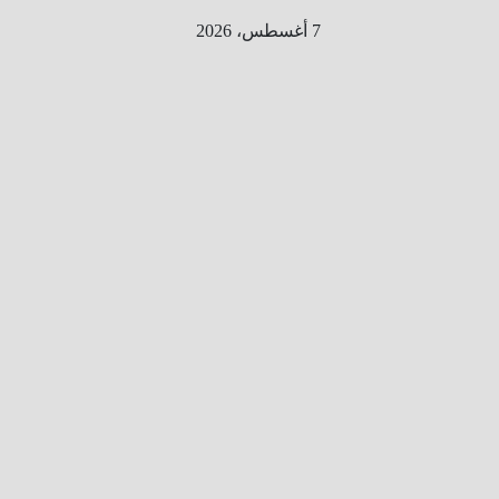
Ski
7 أغسطس، 2026
t
conten
الطري
ق الى
المليو
ن
معلوم
ه
معلومات
من هنا و
هناك