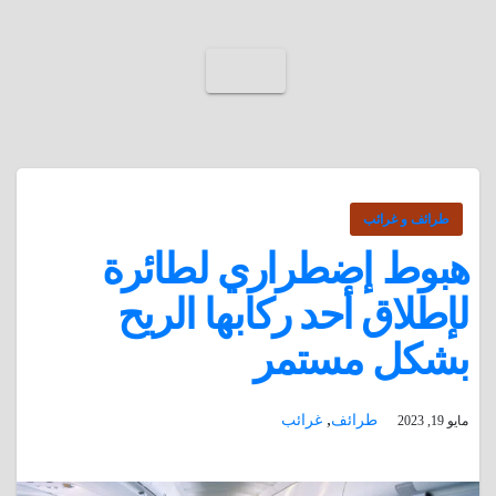
طرائف و غرائب
هبوط إضطراري لطائرة
لإطلاق أحد ركابها الريح
بشكل مستمر
,
طرائف
غرائب
مايو 19, 2023