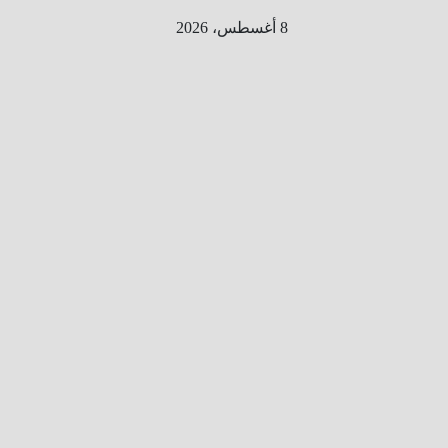
Ski
8 أغسطس، 2026
t
conten
الطري
ق الى
المليو
ن
معلوم
ه
معلومات
من هنا و
هناك