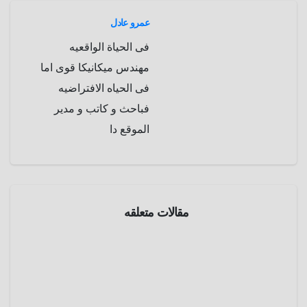
عمرو عادل
فى الحياة الواقعيه
مهندس ميكانيكا قوى اما
فى الحياه الافتراضيه
فباحث و كاتب و مدير
الموقع دا
مقالات متعلقه
طرائف
و
غرائب
عروس
علي
الأرض
يوليو 8,
وعريس