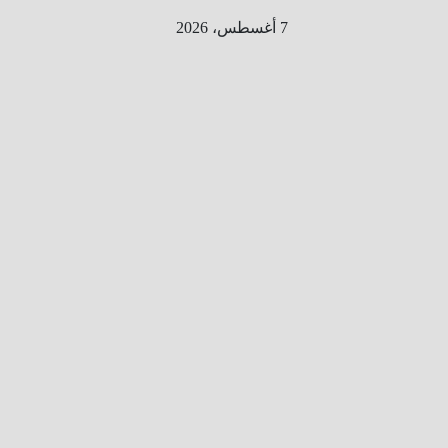
Ski
7 أغسطس، 2026
t
conten
الطري
ق الى
المليو
ن
معلوم
ه
معلومات
من هنا و
هناك