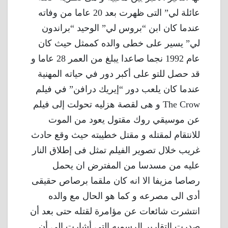
عائلة لي” التى ظهرت بعد 20 عاما من وفاته
عندما كان ابن “بروس لي” الوحيد “براندون
لي” يسير على خطى والده كممثل حيث كان
عام 1992 نجما صاعدا يبلغ من العمر 28 عاما و
قد حصل للتو على أكبر دور في حياته المهنية
عندما كان يلعب دور “إيريك درافن” في فيلم
The Crow و هى لقصة هزليه تحولت إلى فيلم
عن موسيقي روك مقتول يعود من الموت
للانتقام لمقتله و مقتل خطيبته حيث وقع حادث
غريب خلال تصوير الفيلم تمثل فى إطلاق النار
عليه من مسدسا من المفترض ان يحمل
رصاصا مزيفا الا انه كان ملقما برصاص حقيقى
أدى الى مصرعه و كما هو الحال مع والده
انتشرت شائعات عن مؤامرة لقتله حتى بعد أن
صدرت التقارير الرسميه التى أشارت الى أن