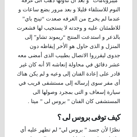
“ميبروبامات” و بعد أن تناولها ذهب الى غرفة
النوم للاستلقاء قليلا و بعد مرور بضع ساعات و
عندما لم يخرج من الغرفه صعدت “تينج باي”
للاطمئنان عليه و وجدته لا يستجيب لها فشعرت
بالذعر و استدعت المنتج “ريموند تشاو” إلى
المنزل و الذى حاول هو الأخر إيقاظه دون
جدوى ليقرروا الاتصال بطبيب الذى أمضى معه
عشر دقائق في محاولة إنعاشه الا أنه كان غير
قادر على إعادة الفنان إلى وعيه و لم يكن هناك
أى مفر سوى إرساله إلى مستشفى قريب في
سيارة إسعاف و التى بمجرد وصولها الى
المستشفى كان الفنان ” بروس لى ” ميتا .
كيف توفى بروس لى ؟
نظرًا لأن جسد ” بروس لي” لم تظهر عليه أي