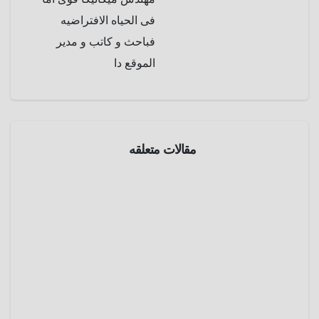
فى الحياه الافتراضيه
فباحث و كاتب و مدير
الموقع دا
سينما
مقالات متعلقه
سينما
و
فنون
من
أجمل
قرية إلي
أبريل 17,
أسوأ
2025
كابوس ..
فيلم
عمرو
دكتور
تلفزيون
عادل
دوليتل
سينما