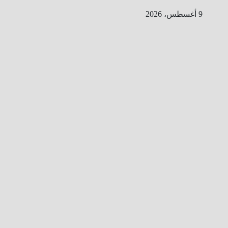
Ski
9 أغسطس، 2026
t
conten
ا
ل
ط
ر
ي
ق
ا
ل
ى