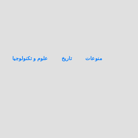
ه
ن
ا
ك
منوعات
تاريخ
علوم و تكنولوجيا
ا
ل
س
ق
و
ط