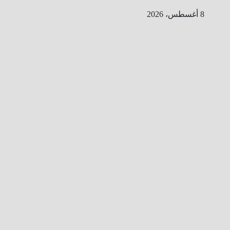
Ski
8 أغسطس، 2026
t
conten
ا
ل
ط
ر
ي
ق
ا
ل
ى