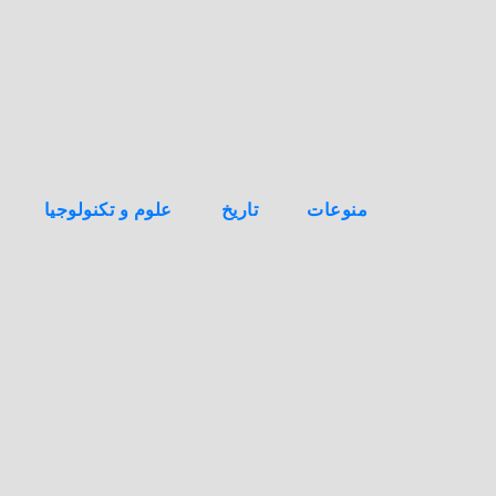
ه
ن
ا
ك
منوعات
تاريخ
علوم و تكنولوجيا
ا
ل
ك
و
ن