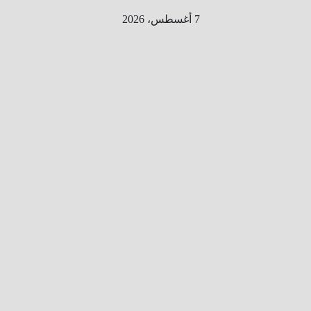
Ski
7 أغسطس، 2026
t
conten
الطري
ق الى
المليو
ن
معلوم
ه
معلومات
من هنا و
هناك