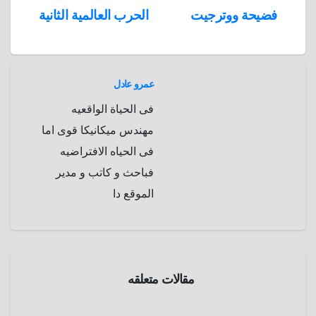
تصفّح
فضيحة ووترجيت
الحرب العالمية الثانية
A
b
e
a
s
I
المقالات
n
p
o
g
r
t
p
a
e
r
عمرو عادل
a
r
فى الحياة الواقعيه
m
d
مهندس ميكانيكا قوى اما
فى الحياه الافتراضيه
فباحث و كاتب و مدير
الموقع دا
مقالات متعلقه
الموسوعة
التاريخيه
حرب