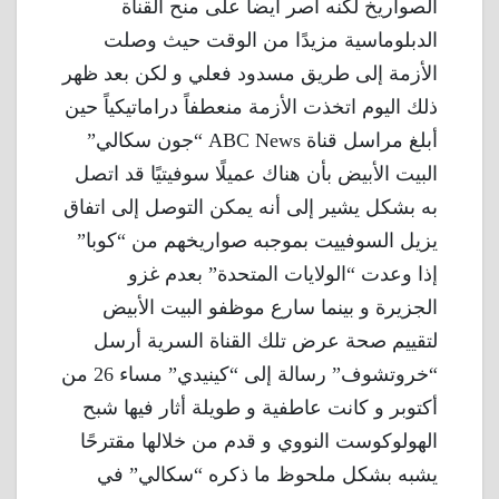
الصواريخ لكنه أصر أيضا على منح القناة
الدبلوماسية مزيدًا من الوقت حيث وصلت
الأزمة إلى طريق مسدود فعلي و لكن بعد ظهر
ذلك اليوم اتخذت الأزمة منعطفاً دراماتيكياً حين
أبلغ مراسل قناة ABC News “جون سكالي”
البيت الأبيض بأن هناك عميلًا سوفيتيًا قد اتصل
به بشكل يشير إلى أنه يمكن التوصل إلى اتفاق
يزيل السوفييت بموجبه صواريخهم من “كوبا”
إذا وعدت “الولايات المتحدة” بعدم غزو
الجزيرة و بينما سارع موظفو البيت الأبيض
لتقييم صحة عرض تلك القناة السرية أرسل
“خروتشوف” رسالة إلى “كينيدي” مساء 26 من
أكتوبر و كانت عاطفية و طويلة أثار فيها شبح
الهولوكوست النووي و قدم من خلالها مقترحًا
يشبه بشكل ملحوظ ما ذكره “سكالي” في