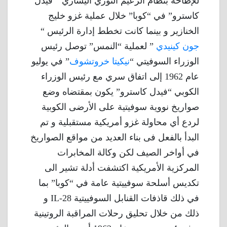
للإطاحة بنظام الزعيم الثوري اليساري ” فيدل
كاسترو” في “كوبا” خلال عملية غزو خليج
الخنازير و بينما كانت تخطط إدارة الرئيس “
جون كينيدي
” لعملية “النمس” توصل رئيس
الوزراء السوفيتي “
نيكيتا خروتشوف
” في يوليو
عام 1962 إلى اتفاق سري مع رئيس الوزراء
الكوبي “فيدل كاسترو” يكون بمقتضاه وضع
صواريخ نووية سوفيتية على الأرضى الكوبية
لردع أي محاولة غزو أمريكية مستقبلية و تم
البدأ بالفعل فى بناء العديد من مواقع الصواريخ
في أواخر الصيف لكن وكالة المخابرات
المركزية الأمريكية اكتشفت أدلة تشير الى
تكديس أسلحة سوفييتية عامة في “كوبا” بما
في ذلك قاذفات القنابل السوفييتية IL-28 و
ذلك من خلال تحليق رحلات المراقبة الروتينية