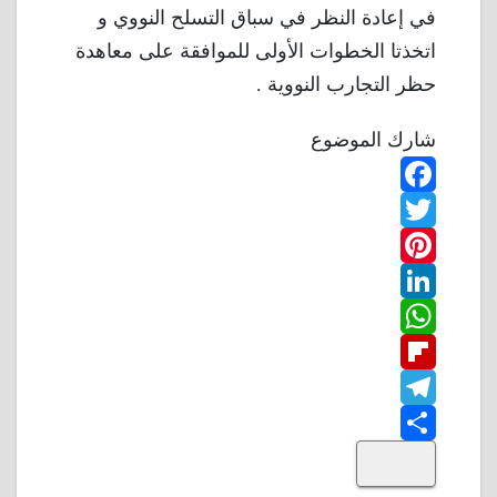
في إعادة النظر في سباق التسلح النووي و
اتخذتا الخطوات الأولى للموافقة على معاهدة
حظر التجارب النووية .
شارك الموضوع
F
T
a
w
P
c
L
e
i
i
W
b
n
t
i
F
o
n
h
t
t
T
o
k
e
e
a
l
S
k
e
e
r
r
t
i
d
p
h
e
s
l