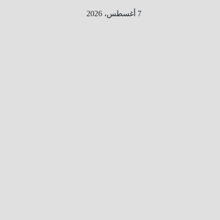
Ski
7 أغسطس، 2026
t
conten
الطري
ق الى
المليو
ن
معلوم
ه
معلومات
من هنا و
هناك