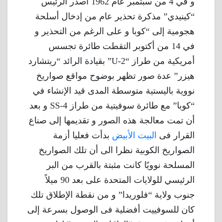
و في 4 من سبتمبر عام 1962 أصدر الرئيس
“كينيدي” مذكرة تحذير عام من إدخال أسلحة
هجومية إلى “كوبا و على الرغم من التحذير و
في 14 من أكتوبر التقطت طائرة تجسس
أمريكية من طراز “U-2” بقيادة الرائد “ريتشارد
هيزر” عدة صور تظهر بوضوح مواقع صواريخ
نووية باليستية متوسطة المدى قيد الإنشاء في
“كوبا” مع طائرة سوفيتية من طراز SS-4 و بعد
أن تمت معالجة هذه الصور و تقديمها إلى صناع
القرار فى
البيت الأبيض
بدأت فعليا أزمة
الصواريخ الكوبية نظرا الى أن تلك الصواريخ
المسلحة نوويًا كانت مثبتة بالقرب من البر
الرئيسي للولايات المتحدة على بعد 90 ميلاً
جنوب ولاية “فلوريدا” و من نقطة الإطلاق تلك
كان للسوفييت أفضلية فى الوصول بسرعة إلى