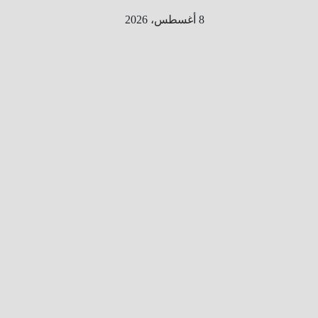
Ski
8 أغسطس، 2026
t
conten
الطري
ق الى
المليو
ن
معلوم
ه
معلومات
من هنا و
هناك