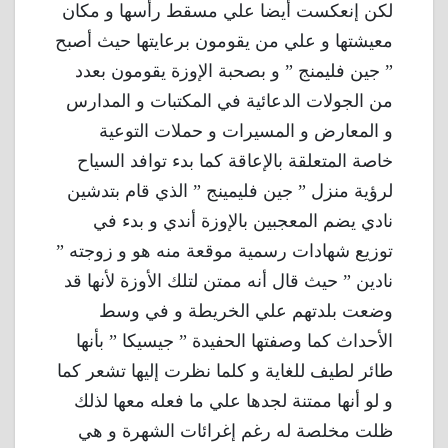
لكن إنعكست أيضا علي مسقط رأسها و مكان
معيشتها و علي من يقومون برعايتها حيث أصبح
” جين فليمنج ” و بصحبة الإوزة يقومون بعدد
من الجولات الدعائية في المكتبات و المدارس
و المعارض و المسيرات و حملات التوعية
خاصة المتعلقة بالإعاقة كما بدء توافد السياح
لرؤية منزل ” جين فليمينج ” الذي قام بتدشين
نادي يضم المعجبين بالإوزة أندي و بدء في
توزيع شهادات رسمية موقعة منه هو و زوجته ”
نادين ” حيث قال أنه ممتن لتلك الأوزة لأنها قد
وضعت بلدتهم علي الخريطة و في وسط
الأحداث كما وصفتها الحفيدة ” جيسيكا ” بأنها
طائر لطيف للغاية و كلما نظرت إليها تشعر كما
و لو أنها ممتنة لجدها علي ما فعله معها لذلك
ظلت مخلصة له رغم إغرائات الشهرة و هي