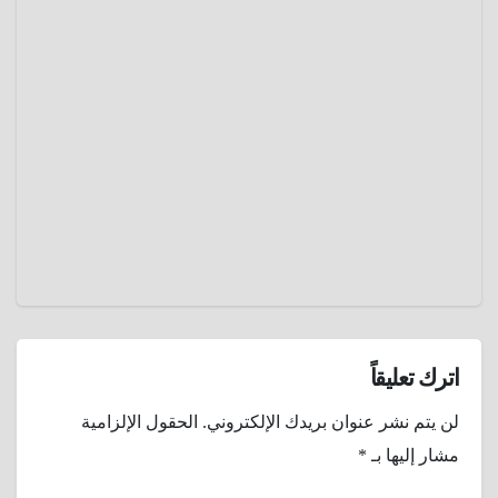
شجرة
تواجه
دم التنين
تحديات
…
أخلاقية
مارس
معجزة
23,
سقطرى
التي
2025
تنزف
عمرو
دماءً و
عادل
تواجه
خطر
الإنقراض
اترك تعليقاً
لن يتم نشر عنوان بريدك الإلكتروني.
الحقول الإلزامية
مشار إليها بـ
*