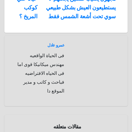
المقالات
n
p
o
g
r
t
يستطيعون العيش بشكل طبيعي
كوكب
p
a
e
r
سوي تحت أشعة الشمس فقط
المريخ ؟
a
r
m
d
عمرو عادل
فى الحياة الواقعيه
مهندس ميكانيكا قوى اما
فى الحياه الافتراضيه
فباحث و كاتب و مدير
الموقع دا
صحة
علوم و
تكنولوجيا
مقالات متعلقه