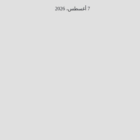
Ski
7 أغسطس، 2026
t
conten
الطري
ق الى
المليو
ن
معلوم
ه
معلومات
من هنا و
هناك