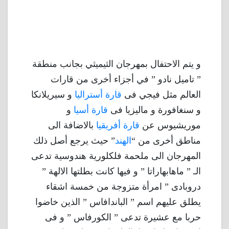
و يتم الاحتفال بمهرجان الثيميثي بجانب منطقة
” تاميل نادو ” في أجزاء أخرى من قارات
العالم مثل فيجي فى
قارة أستراليا
و سيريلانكا
و سنغافورة و ماليزيا فى
قارة أسيا
و
موريشيوس عن
قارة أفريقيا
بالاضافة الى
مناطق أخرى من “
الهند
” حيث يرجع أصل ذلك
المهرجان الى ملحمة فلكلورية هندوسية تدعى
الـ ” ماهابهاراتا ” و فيها كانت بطلتها الالهة ”
دروبادى ” امرأة متزوجة من خمسة اشقاء
يطلق عليهم اسم ” الباندافاس ” الذين خاضوا
حربا مع عشيرة تدعى ” الكورفاس ” و فى