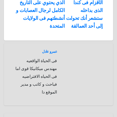
الأقزام فى كندا
الذي يحتوي على التاريخ
المقالات
n
p
o
g
r
t
الذى بداخله
الكامل لرجال العصابات و
p
a
e
r
ستشعر أنك تحولت
أنشطتهم فى الولايات
a
r
إلى أحد العمالقة
المتحدة
m
d
عمرو عادل
فى الحياة الواقعيه
مهندس ميكانيكا قوى اما
فى الحياه الافتراضيه
فباحث و كاتب و مدير
الموقع دا