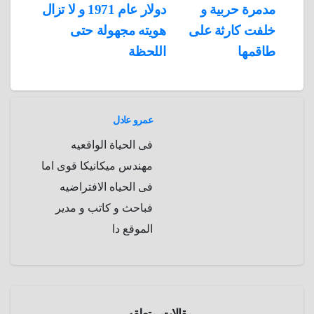
مدمرة حربية و
دولار عام 1971 و لا تزال
a
r
خلفت كارثة على
هويته مجهولة حتى
m
d
طاقمها
اللحظة
عمرو عادل
فى الحياة الواقعيه
مهندس ميكانيكا قوى اما
فى الحياه الافتراضيه
فباحث و كاتب و مدير
الموقع دا
غموض
مقالات متعلقه