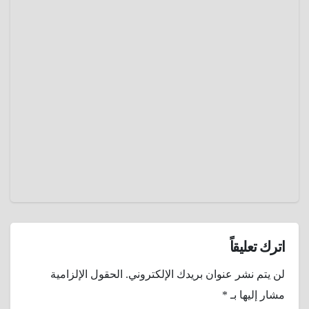
يُحيّر
الحمي
العقول
العرقية ..
وباء
ديسمبر
غامض
22,
أرعب
إنجلترا
2024
وغير
عمرو
مجرى
عادل
التاريخ
اترك تعليقاً
لن يتم نشر عنوان بريدك الإلكتروني.
الحقول الإلزامية
مشار إليها بـ
*