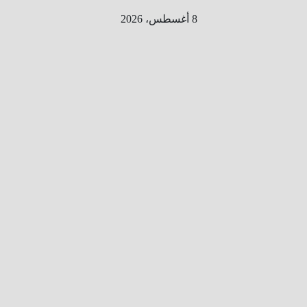
Ski
8 أغسطس، 2026
t
conten
الطري
ق الى
المليو
ن
معلوم
ه
معلومات
من هنا و
هناك