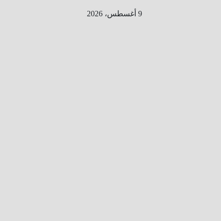
Ski
9 أغسطس، 2026
t
conten
الطري
ق الى
المليو
ن
معلوم
ه
معلومات
من هنا و
هناك