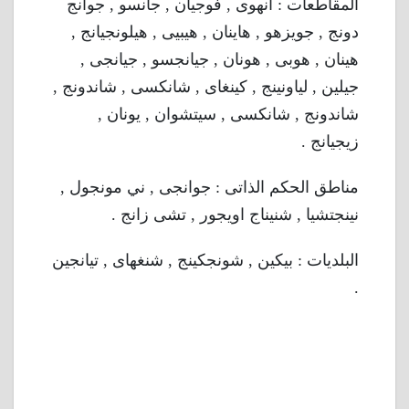
المقاطعات : أنهوى , فوجيان , جانسو , جوانج
دونج , جويزهو , هاينان , هيبيى , هيلونجيانج ,
هينان , هوبى , هونان , جيانجسو , جيانجى ,
جيلين , لياونينج , كينغاى , شانكسى , شاندونج ,
شاندونج , شانكسى , سيتشوان , يونان ,
زيجيانج .
مناطق الحكم الذاتى : جوانجى , ني مونجول ,
نينجتشيا , شنيناج اويجور , تشى زانج .
البلديات : بيكين , شونجكينج , شنغهاى , تيانجين
.