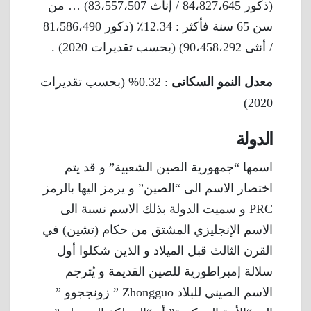
(ذكور 84،827،645 / إناث 83،557،507) … من
سن 65 سنة فأكثر : 12.34٪ (ذكور 81،586،490
/ أنثى 90،458،292) (بحسب تقديرات 2020) .
معدل النمو السكانى
: 0.32% (بحسب تقديرات
2020)
الدولة
اسمها “جمهورية الصين الشعبية” و قد يتم
اختصار الاسم الى “الصين” و يرمز اليها بالرمز
PRC و سميت الدولة بذلك الاسم نسبة الى
الاسم الإنجليزي المشتق من حكام (تشين) في
القرن الثالث قبل الميلاد و الذين شكلوا أول
سلالة إمبراطورية للصين القديمة و يُترجم
الاسم الصيني للبلاد Zhongguo ” زونججوو ”