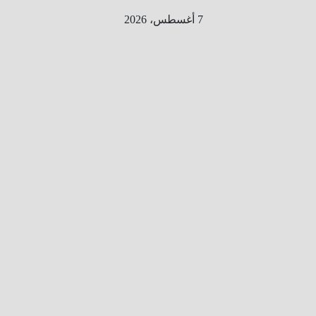
Ski
7 أغسطس، 2026
t
conten
الطري
ق الى
المليو
ن
معلوم
ه
معلومات
من هنا و
هناك