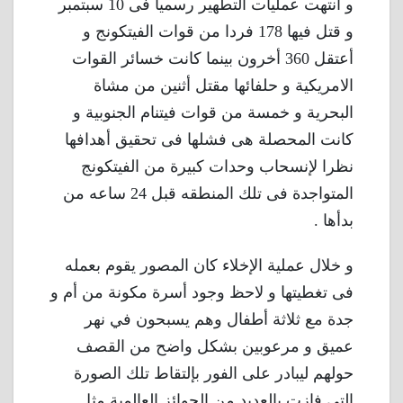
و أنتهت عمليات التطهير رسميا فى 10 سبتمبر
و قتل فيها 178 فردا من قوات الفيتكونج و
أعتقل 360 أخرون بينما كانت خسائر القوات
الامريكية و حلفائها مقتل أثنين من مشاة
البحرية و خمسة من قوات فيتنام الجنوبية و
كانت المحصلة هى فشلها فى تحقيق أهدافها
نظرا لإنسحاب وحدات كبيرة من الفيتكونج
المتواجدة فى تلك المنطقه قبل 24 ساعه من
بدأها .
و خلال عملية الإخلاء كان المصور يقوم بعمله
فى تغطيتها و لاحظ وجود أسرة مكونة من أم و
جدة مع ثلاثة أطفال وهم يسبحون في نهر
عميق و مرعوبين بشكل واضح من القصف
حولهم ليبادر على الفور بإلتقاط تلك الصورة
التى فازت بالعديد من الجوائز العالمية مثل