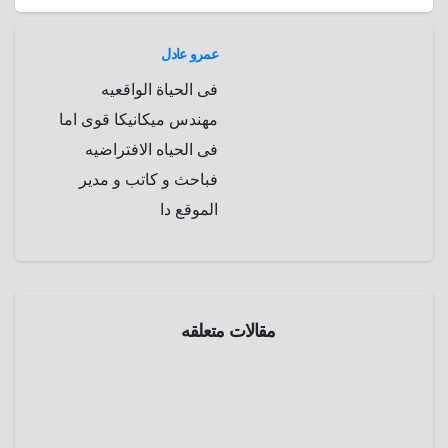
عمرو عادل
فى الحياة الواقعيه
مهندس ميكانيكا قوى اما
فى الحياه الافتراضيه
فباحث و كاتب و مدير
الموقع دا
معلومة
فى
صورة
مقالات متعلقه
صورة
تحطم
مقاتلة
مارس
الطيار
29,