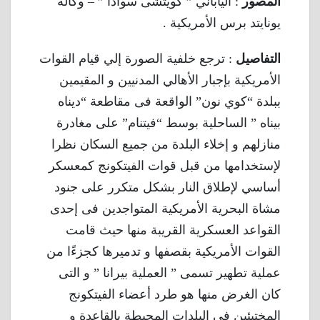
المصور
: الياباني ” كويتشى سوادا ” – وكالة
يونايتد برس الأمريكية .
التفاصيل
: ترجع خلفية الصورة إلي قيام القوات
الأمريكية بإجبار الأهالي المدنيين و المقيمين
ببلدة “كوي نون” الواقعة فى مقاطعة “ديناه
بيناه ” الساحلية بوسط “فيتنام” على مغادرة
منازلهم و إخلاء البلدة من جميع السكان نظرا
لإستخدامها من قبل قوات الفيتكونج كمعسكر
أساسي لإطلاق النار بشكل متكرر على جنود
مشاة البحرية الأمريكية المتواجدين فى إحدى
القواعد العسكرية القريبة منها حيث قامت
القوات الأمريكية بقصفها و تدميرها كجزءًا من
عملية تطهير تسمى ” العملية بيرانا ” و التى
كان الغرض منها هو طرد أعضاء الفيتكونج
المختبئين فى البلدات المحيطة بالقاعدة و