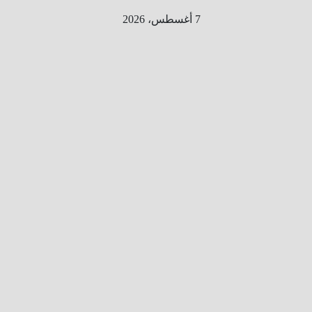
Ski
7 أغسطس، 2026
t
conten
الطري
ق الى
المليو
ن
معلوم
ه
معلومات
من هنا و
هناك