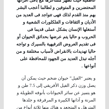
عاطفية حيث تظهر مشاعرها مع باقى أقرانها
المحتضرين و المتوفين و لطالما أعجب البشر
بهم منذ القدم لذلك فهى تتواجد فى العديد من
الأديان و الثقافات و الفلكلورات الشعبية و
أستغلها الإنسان بشكل عملى قديما فى
الحروب و حاليا يتم عرضها بحدائق الحيوان أو
فى تقديم العروض الترفيهية بالسيرك و تواجه
حاليا تهديدات بالانقراض لأسباب مختلفة و من
أجله تبذل العديد من الجهود للمحافظة على
أنواعها .
و يعتبر “الفيل” حيوان ضخم حيث يمكن أن
يصل وزن ذكر الفيل الأفريقي إلى 7.5 طن و
هو يتميز عن سائر الحيوانات بأنوفه الطويلة و
المرنة و آذانها الكبيرة و المرفرفة و جلدها
المترهل و المتجعد و هناك منها ثلاثة أنواع من