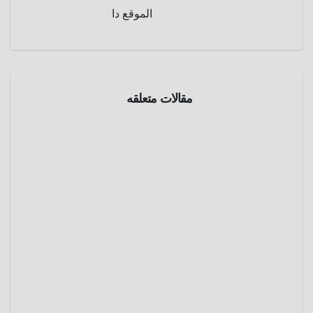
الموقع دا
مقالات متعلقه
موسوعة
عالم
الحيوان
أكل
النمل
الحرشف
أبريل 2,
ي
2025
عمرو
موسوعة
عادل
عالم
الحيوان
الأوبوسو
م