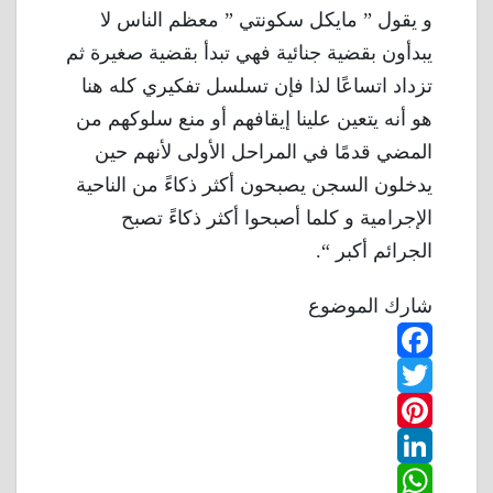
و يقول ” مايكل سكونتي ” معظم الناس لا
يبدأون بقضية جنائية فهي تبدأ بقضية صغيرة ثم
تزداد اتساعًا لذا فإن تسلسل تفكيري كله هنا
هو أنه يتعين علينا إيقافهم أو منع سلوكهم من
المضي قدمًا في المراحل الأولى لأنهم حين
يدخلون السجن يصبحون أكثر ذكاءً من الناحية
الإجرامية و كلما أصبحوا أكثر ذكاءً تصبح
الجرائم أكبر “.
شارك الموضوع
F
T
a
w
P
c
L
e
i
i