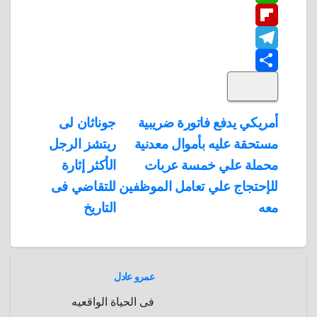
W
b
n
t
i
F
o
n
h
t
t
T
o
k
e
e
a
l
S
k
e
e
r
r
t
i
d
p
h
e
s
l
تصفّح
أمريكي يدفع فاتورة ضريبية
جوناثان لى
A
b
e
a
s
I
مستحقة عليه بأموال معدنية
ريتشز الرجل
المقالات
n
p
o
g
r
t
محملة علي خمسة عربات
الأكثر إثارة
p
a
e
r
للإحتجاج علي تعامل الموظفين
للتقاضي فى
a
r
معه
التاريخ
m
d
عمرو عادل
فى الحياة الواقعيه