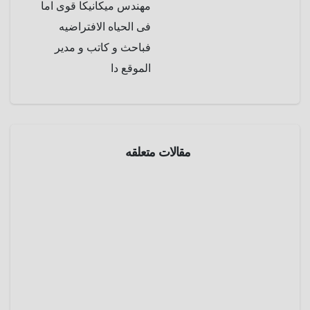
مهندس ميكانيكا قوى اما
فى الحياه الافتراضيه
فباحث و كاتب و مدير
الموقع دا
مقالات متعلقه
طرائف
و
غرائب
عروس
علي
الأرض
يوليو 8,
وعريس
2025
في
الفضاء ..
عمرو
قصة
عادل
الحب