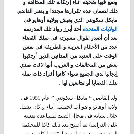
وضع فيها ضحيته أثناء إرتكابه تلك المخالفة و
ذلك لضمان عدم تكرارها مجددا و يعتبر القاضي
مايكل سكونتي الذي يعيش بولاية أوهايو فى
الولايات المتحدة
أحد أبرز رواد تلك المدرسة
بعد أن أصدر طوال مسيرته فى سلك القضاء
عدد من الأحكام الغريبة و الطريفة فى نفس
الوقت على العديد من المدانين الذين أرتكبوا
بعض من المخالفات و الغريب أنها لاقت صدي
إيجابيا لدي الجميع سواء كانوا أفراد ذات صلة
بتلك القضايا أو متابعين لها .
ولد القاضي ” مايكل سكونتي ” عام 1951 فى
ولاية أوهايو و هو أب لخمسة أبناء و كان يعمل
خلال شبابه فى مجال الصيد لمساعدة نفسه
على الدراسة ثم أصبح بعد ذلك كاتبًا للمحكمة
البلدية في مدينة “باينسفيل” بينما كان يدرس