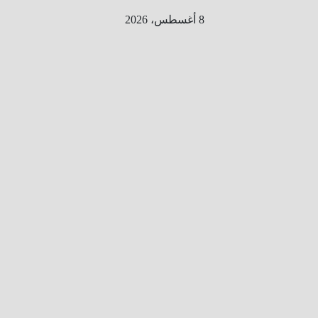
Ski
8 أغسطس، 2026
t
conten
الطري
ق الى
المليو
ن
معلوم
ه
معلومات
من هنا و
هناك