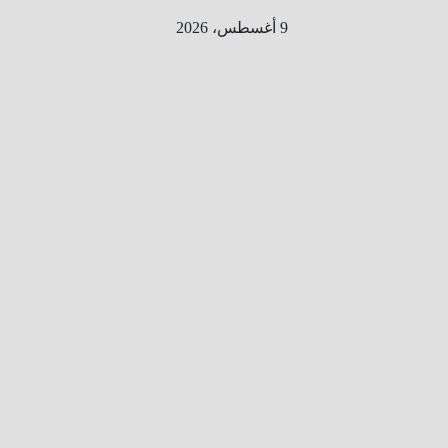
Ski
9 أغسطس، 2026
t
conten
الطري
ق الى
المليو
ن
معلوم
ه
معلومات
من هنا و
هناك