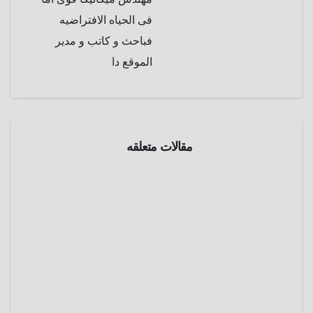
فى الحياه الافتراضيه
فباحث و كاتب و مدير
الموقع دا
الحرب
العالمية
الثانية
مقالات متعلقه
تاريخ
مذبحة
تماسيح
جزيرة
مايو 5,
رامري ..
2025
حين
تحولت
عمرو
الطبيعة
عادل
تاريخ
لسلاح