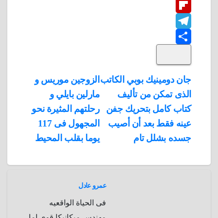
W
b
n
t
i
F
o
n
h
t
t
T
o
k
e
e
a
l
S
k
e
e
r
r
t
i
d
p
h
e
s
l
تصفّح
جان دومينيك بوبي الكاتب
الزوجين موريس و
A
b
e
a
s
I
الذى تمكن من تأليف
مارلين بايلي و
المقالات
n
p
o
g
r
t
كتاب كامل بتحريك جفن
رحلتهم المثيرة نحو
p
a
e
r
عينه فقط بعد أن أصيب
المجهول فى 117
a
r
جسده بشلل تام
يوما بقلب المحيط
m
d
عمرو عادل
فى الحياة الواقعيه
مهندس ميكانيكا قوى اما