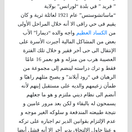
” فريد ” في بلدة “لورانس” بولاية
“ماساتشوستس” عام 1921 لعائلة ثرية و كان
يقيم فى حي راقى الا أنه خلال المراحل الأولى
من
الكساد العظيم
واجه والده “ديمارا” الأب
بعض من المشاكل المالية أجبرت الأسرة على
الإنتقال الى حى أخر فقير و خلال تلك الفترة
العصيبة هرب من منزله و هو بعمر 16 عامًا
فقط و ترك دراسته لينضم إلى مجموعة من
الرهبان في “رود آيلاند” و يصبح مثلهم راهبًا و
طمأن زعيمهم والديه على مستقبل إبنهم لأنه
أنضم الى نظام ديني ملتزم و هو ما جعلهم
يسمحون له بالبقاء و لكن بعد مرور عامين و
نتيجة طبيعته المندفعة و سلوكه الغير موجه و
عدم الإلتزام بقوانين الدير تم اجباره على تركه
و عبثا حاول الإلتحاق بدير أخر الا أنه فشل أيضا