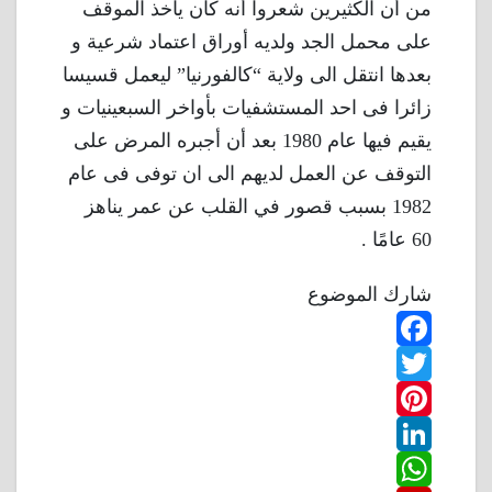
من أن الكثيرين شعروا أنه كان يأخذ الموقف
على محمل الجد ولديه أوراق اعتماد شرعية و
بعدها انتقل الى ولاية “كالفورنيا” ليعمل قسيسا
زائرا فى احد المستشفيات بأواخر السبعينيات و
يقيم فيها عام 1980 بعد أن أجبره المرض على
التوقف عن العمل لديهم الى ان توفى فى عام
1982 بسبب قصور في القلب عن عمر يناهز
60 عامًا .
شارك الموضوع
F
T
a
w
P
c
L
e
i
i