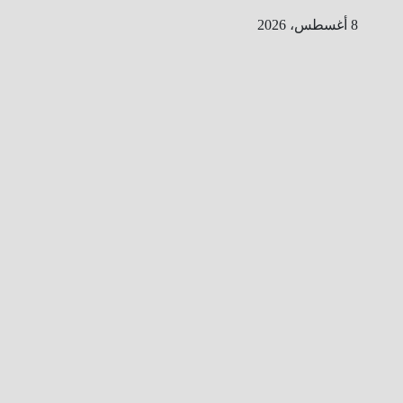
Ski
8 أغسطس، 2026
t
conten
ا
ل
ط
ر
ي
ق
ا
ل
ى