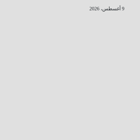
Ski
9 أغسطس، 2026
t
conten
ا
ل
ط
ر
ي
ق
ا
ل
ى