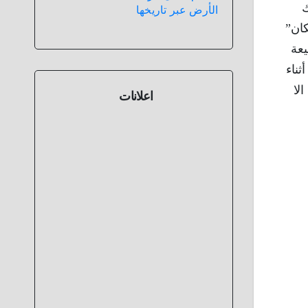
ك
الأرض عبر تاريخها
المكان”
 بطبيعة
ثناء
 الا
اعلانات