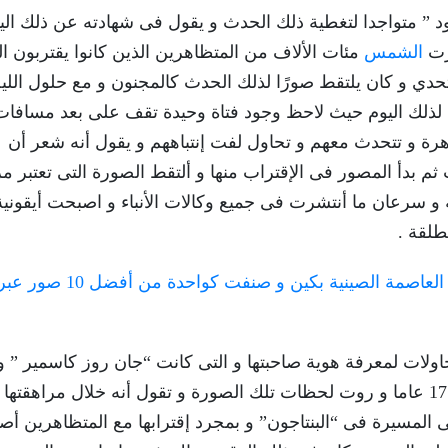
ود ” متواجدا لتغطية ذلك الحدث و يقول فى شهادته عن ذلك الي
مرت
الشمس
مئات الألاف من المتظاهرين الذين كانوا يقتربون ا
حدي و كان يلتقط صورًا لذلك الحدث كالمجنون و مع حلول اللي
ل لذلك اليوم حيث لاحظ وجود فتاة وحيدة تقف على بعد مسافات
ة و تتحدث معهم و تحاول لفت إنتباههم و يقول أنه شعر أن
م بدأ المصور فى الإقتراب منها و ألتقط الصورة التى تعتبر مز
ة و سرعان ما أنتشرت فى جميع وكالات الأنباء و اصبحت أيقونية
طلقة .
صورة رجل الدبابة التى تم إلتقاطها فى العاصمة الصينية بكين و صنفت
ولات لمعرفة هوية صاحبتها و التى كانت “جان روز كاسمير ” 
طالبة فى إحدى المدارس الثانوية و تبلغ من العمر 17 عاما و روت لحظات تلك الصورة و تقول أنه خلال مراهق
ى المسيرة فى “البنتاجون” و بمجرد إقترابها مع المتظاهرين 