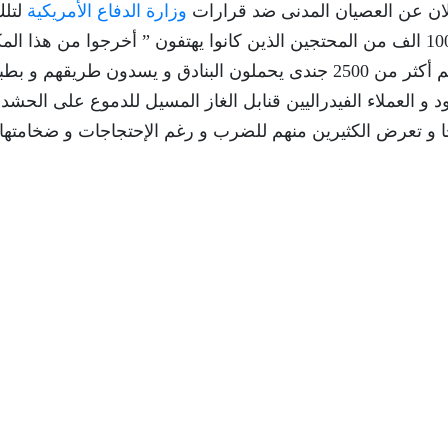
علان عن العصيان المدنى ضد قرارات
وزارة الدفاع الأمريكية
لتل
الحرب حيث كانت مسيرة ضخمة ضمت أكثر من 100 الف من المحتجين الذين كانوا يهتفون ” أخرجوا من هذا 
و ” أطردوا الشر الذى بداخله ” و كان فى مواجهتهم أكثر من 2500 جندى يحملون البنادق و يسدون طريقهم و
 و العملاء الفيدراليين قنابل الغاز المسيل للدموع على الحشد أ
قتحام المبنى و أعتقل أكثر من 650 محتجا و تعرض الكثيرين منهم للضرب و رغم الإحتجاجات و ضخامتها