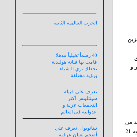
الحرب العالمية الثانية
يزين
40 رسماً تخيلياً مذهلا
ق
قامت بها فنانة هولندية
 و
تجعلك تري الأشياء
برؤية مختلفة
تعرف على قبيلة
سينتلينس أكثر
التجمعات عزلة و
عدوانية فى العالم
يد من
تيتانوبوا .. تعرف علي
” التى اقيمت يوم 21
أضخم ثعبان عرفته