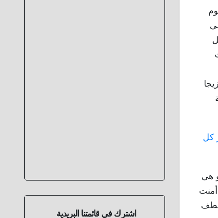
وم
لى
ل
يجا
 كواحدة من أفضل 10 صور عبر كل
و هى
تها أمنت
أصطف
اشترك في قائمتنا البريدية