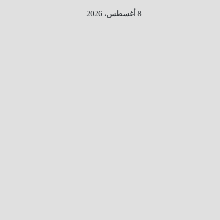
Ski
8 أغسطس، 2026
t
conten
الطري
ق الى
المليو
ن
معلوم
ه
معلومات
من هنا و
هناك