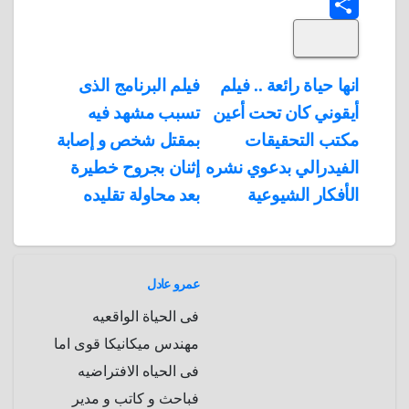
T
o
k
e
e
a
l
S
k
e
e
r
r
t
i
d
p
h
e
s
l
تصفّح
انها حياة رائعة .. فيلم
فيلم البرنامج الذى
A
b
e
a
s
I
أيقوني كان تحت أعين
تسبب مشهد فيه
المقالات
n
p
o
g
r
t
مكتب التحقيقات
بمقتل شخص و إصابة
p
a
e
r
الفيدرالي بدعوي نشره
إثنان بجروح خطيرة
a
r
الأفكار الشيوعية
بعد محاولة تقليده
m
d
عمرو عادل
فى الحياة الواقعيه
مهندس ميكانيكا قوى اما
فى الحياه الافتراضيه
فباحث و كاتب و مدير