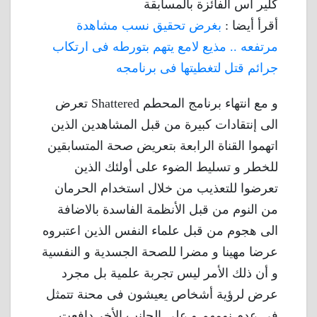
كلير اس الفائزة بالمسابقة
أقرأ أيضا :
بغرض تحقيق نسب مشاهدة
مرتفعه .. مذيع لامع يتهم بتورطه فى ارتكاب
جرائم قتل لتغطيتها فى برنامجه
و مع انتهاء برنامج المحطم Shattered تعرض
الى إنتقادات كبيرة من قبل المشاهدين الذين
اتهموا القناة الرابعة بتعريض صحة المتسابقين
للخطر و تسليط الضوء على أولئك الذين
تعرضوا للتعذيب من خلال استخدام الحرمان
من النوم من قبل الأنظمة الفاسدة بالاضافة
الى هجوم من قبل علماء النفس الذين اعتبروه
عرضا مهينا و مضرا للصحة الجسدية و النفسية
و أن ذلك الأمر ليس تجربة علمية بل مجرد
عرض لرؤية أشخاص يعيشون فى محنة تتمثل
فى عدم نومهم و على الجانب الأخر دافعت