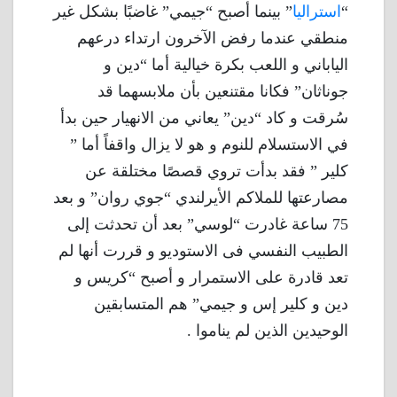
“
استراليا
” بينما أصبح “جيمي” غاضبًا بشكل غير
منطقي عندما رفض الآخرون ارتداء درعهم
الياباني و اللعب بكرة خيالية أما “دين و
جوناثان” فكانا مقتنعين بأن ملابسهما قد
سُرقت و كاد “دين” يعاني من الانهيار حين بدأ
في الاستسلام للنوم و هو لا يزال واقفاً أما ”
كلير ” فقد بدأت تروي قصصًا مختلقة عن
مصارعتها للملاكم الأيرلندي “جوي روان” و بعد
75 ساعة غادرت “لوسي” بعد أن تحدثت إلى
الطبيب النفسي فى الاستوديو و قررت أنها لم
تعد قادرة على الاستمرار و أصبح “كريس و
دين و كلير إس و جيمي” هم المتسابقين
الوحيدين الذين لم يناموا .