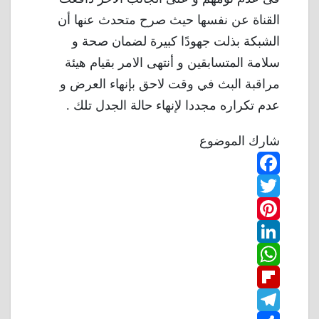
القناة عن نفسها حيث صرح متحدث عنها أن
الشبكة بذلت جهودًا كبيرة لضمان صحة و
سلامة المتسابقين و أنتهى الامر بقيام هيئة
مراقبة البث في وقت لاحق بإنهاء العرض و
عدم تكراره مجددا لإنهاء حالة الجدل تلك .
شارك الموضوع
F
T
a
w
P
c
L
e
i
i
W
b
n
t
i
F
o
n
h
t
t