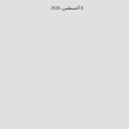
Ski
8 أغسطس، 2026
t
conten
الطري
ق الى
المليو
ن
معلوم
ه
معلومات
من هنا و
هناك