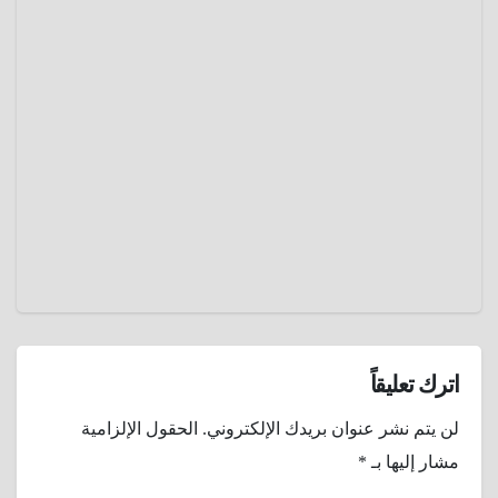
بالجيش
تاريخ
البرتغالي
خندق
بنين ..
أعجوبة
مارس 9,
معمارية
2025
أفريقية
منسية
عمرو
نافست
عادل
سور
الصين
العظيم
اترك تعليقاً
لن يتم نشر عنوان بريدك الإلكتروني.
الحقول الإلزامية
مشار إليها بـ
*