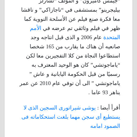
“جيمس كاميرون” و المؤلف “تشارلز
بيليجرينو” بمستشفى في “ناجازاكي” و ناقشا
معا فكرة صنع فيلم عن الأسلحة النووية كما
ظهر في فيلم وثائقي تم عرضه في
الأمم
المتحدة
عام 2006 و الذى قبل انتاجه وجد
صانعيه أن هناك ما يقارب من 165 شخصا
استطاعوا النجاة من كلا التفجيرين معا لكن
“ياماجوتشي” كان هو الوحيد المعترف به
رسميًا من قبل الحكومة اليابانية و عاش ”
ياماجوتشي ” الى أن توفي عام 2010 عن عمر
يناهر 93 عاما .
أقرأ أيضا :
يوشى شيراتورى السجين الذى لا
يستطيع أى سجن مهما بلغت استحكاماته فى
الصمود امامه