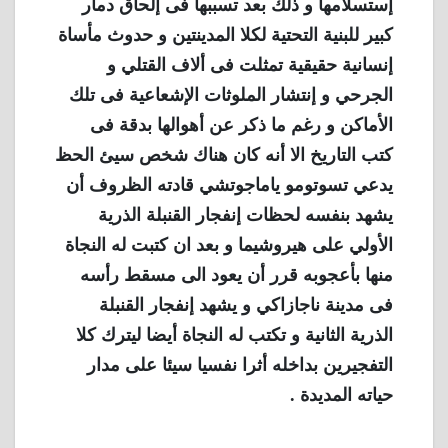
إستسلامها و ذلك بعد تسببها فى إلحاق دمار
كبير للبنية التحتية لكلا المدينتين و حدوث مأساة
إنسانية حقيقية تمثلت فى ألاف القتلي و
الجرحي و إنتشار الملوثات الإشعاعية فى تلك
الأماكن و رغم ما ذكر عن أهوالها بدقة فى
كتب التاريخ الا أنه كان هناك شخص سيئ الحظ
يدعي تسوتومو ياماجوتشي قادته الظروف أن
يشهد بنفسه لحظات إنفجار القنبلة الذرية
الأولي على هيروشيما و بعد ان كتبت له النجاة
منها بأعجوبه قرر أن يعود الى مسقط رأسه
فى مدينة ناجازاكي و يشهد إنفجار القنبلة
الذرية الثانية و تكتب له النجاة أيضا ليترك كلا
التفجيرين بداخله أثرا نفسيا سيئا على مدار
حياته المديدة .