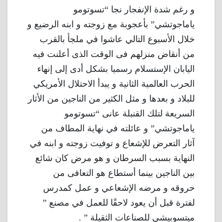
و رغم شدة الإنفجار نجا “تسوتومو
ياماجوتشي” بأعجوبة مع زوجته و ابنه الرضيع و
خلال الأسبوع التالي عاشوا في ملجأ بالقرب
من أنقاض منزلهم فى الوقت الذى أعلنت فيه
اليابان الإستسلام رسميا بشكل أدى إلى إنهاء
الحرب العالمية الثانية و يبدأ الاحتلال الأمريكي
للبلاد و بعدها و مثل الكثير من الناجين من الأثار
السريعة لتلك القنبلة عانى “تسوتومو
ياماجوتشي” و عائلته في نهاية المطاف من
آثار التعرض للإشعاع و توفيت زوجته و ابنه في
النهاية بسبب السرطان و هو مرض كان شائع
بين الناجين بينما أستطاع هو التعافى من
حروقه و مرضه الإشعاعي و عمل كمدرس
لفترة قبل أن يعود لاحقًا للعمل في مصنع ”
ميتسوبيشي للصناعات الثقيلة ” .