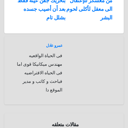
من معسكر للإعتقال
بتحريك جفن عينه فقط
a
r
الى معقل لأكلى لحوم
بعد أن أصيب جسده
m
d
البشر
بشلل تام
عمرو عادل
فى الحياة الواقعيه
مهندس ميكانيكا قوى اما
فى الحياه الافتراضيه
فباحث و كاتب و مدير
الموقع دا
الحرب
العالمية
الثانية
مقالات متعلقه