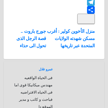
F
o
n
h
t
t
T
o
k
e
e
a
l
S
k
e
e
r
r
t
i
d
p
h
e
s
l
تصفّح
منزل الأخوين كولير : أغرب
جورج باروت ..
A
b
e
a
s
I
مسكن شهدته الولايات
قصة الرجل الذى
المقالات
n
p
o
g
r
t
المتحدة عبر تاريخها
تحول الى حذاء
p
a
e
r
a
r
m
d
عمرو عادل
فى الحياة الواقعيه
مهندس ميكانيكا قوى اما
فى الحياه الافتراضيه
فباحث و كاتب و مدير
الموقع دا