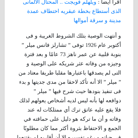
أقرأ أيضا :
ويلهلم فويجت .. المحتال الألمانى
الذى أستطاع بخطة عبقريه اختطاف عمدة
مدينة و سرقة أموالها
و أنتهت الوصية بتلك الشروط الغريبة و فى
أكتوبر عام 1926 توفى ” تشارلز فانس ميلر ”
بنوبة قلبية عن عمر ناهز 73 عامًا و بعد فترة
وجيزه من وفاته عثر شريكه على الوصية و
التى لم يصدقها باعتبارها مقلبا طريفا معتاد من
” ميلر ” الا أنه تأكد لاحقا من مدى جديتها و بدء
فى تنفيذ بنودها حيث شرح فيها ” ميلر ”
دوافعه لها بأنه ليس لديه أشخاص يعولهم لذلك
فلا يقع عليه عاتق ترك أي ممتلكات له عند
وفاته و أن ما تركه هو دليل على حماقته في
الجمع و الاحتفاظ بثروة أكثر مما كان مطلوبًا
في حياته و رغم تفسيره الا أن أقاربه لم يقتنعوا