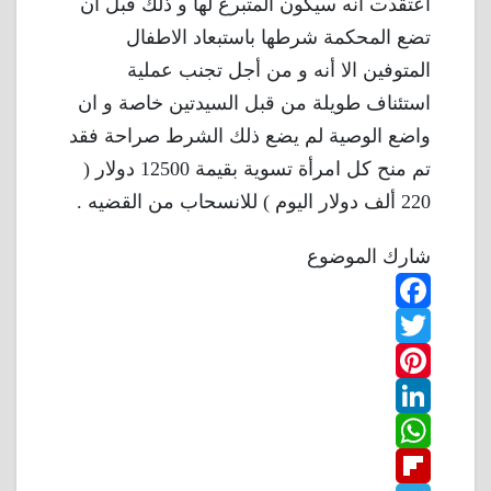
اعتقدت أنه سيكون المتبرع لها و ذلك قبل أن
تضع المحكمة شرطها باستبعاد الاطفال
المتوفين الا أنه و من أجل تجنب عملية
استئناف طويلة من قبل السيدتين خاصة و ان
واضع الوصية لم يضع ذلك الشرط صراحة فقد
تم منح كل امرأة تسوية بقيمة 12500 دولار (
220 ألف دولار اليوم ) للانسحاب من القضيه .
شارك الموضوع
F
T
a
w
P
c
L
e
i
i
W
b
n
t
i