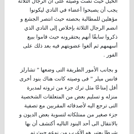
الخيل حيث نصت وصيته على أن الرجال الثلاثة
يجب أن يصبحوا أعضاء في النادي ليكونوا
مؤهلين للمطالبة بحصته حيث انتصر الجشع و
انضم الرجال الثلاثة بإخلاص إلى النادي الذي
ذكروا سابقًا أنهم يحتقرونه حيث قاموا ببيع
أسهمهم ثم ألغوا عضويتهم فيه بعد ذلك على
الفور .
و بجانب الأمور الطريفة التى وضعها ” تشارلز
فانس ميلر ” فى وصيته كانت هناك بنود أخرى
أقل إمتاعًا مثل ترك جزء من ثروته لمدبرة
منزله و تسليم بعض من المتعلقات الشخصية
التى ترجع اليه لأصدقائه المقربين مع تصفية
جزء صغير من ممتلكاته لتسوية بعض الديون و
بالانتقال الى أحد البنود التاليه أكتشف أن بها
شرطا يعتبر هو الأغرب من نوعه حيث تم