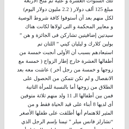
تلك السنوات العشرة و عليه تم منح الأربعة
مبلغ 125 ألف دولار ( 2.2 مليون دولار اليوم)
لكل منهم بعد أن أستوفوا كافة شروط الوصية
و معايير المحكمة و التى لولاها لكانت هناك
سيدتين إضافيتين تشاركن فى الجائزة و هن ”
بولين كلارك و ليليان كيني ” اللتان تم
استبعادهم بسبب أن الأولى أنجبت خمسة من
أطفالها العشرة خارج إطار الزواج ( خمسة مع
زوجها و خمسة من رجل أخر ) عاشت معه بعد
الانفصال و لم تكن تتمكن من الحصول على
الطلاق من زوجها أما بالنسبة للمرأة الثانية
فمن بين أطفالها الـ 11 ولد منهم ثلاثة متوفين
أى لديها 8 أبناء على قيد الحياة فقط و من
المثير للاهتمام أنها أطلقت على طفلها الأصغر
“تشارلز فانس ميلر ” تيمنا بإسم الرجل الذي