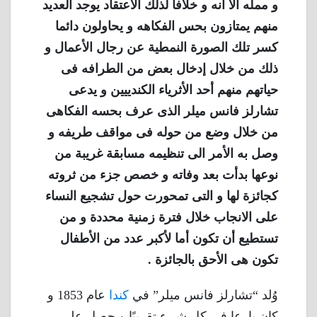
و ممله الا أنه و خلافا لذلك الاعتقاد يوجد العديد
منهم يمتازون بحس الفكاهه و يحاولون دائما
كسر تلك الصورة النمطية عن رجال الأعمال و
ذلك من خلال إدخال بعض من الطرافه فى
حياتهم منهم أحد الأثرياء الكندييين و يدعى
تشارلز فانس ميلر الذى عرف بحسه الفكاهى
من خلال وضع من حوله فى مواقف طريفه و
وصل به الأمر الى تنظيمه مسابقة غريبة من
نوعها بدأت بعد وفاته و خصص جزء من ثروته
كجائزة لها و التى تمحورت حول تشجيع النساء
على الانجاب خلال فترة زمنية محددة و من
تستطيع أن تكون أما لأكبر عدد من الأطفال
تكون هى الأحق بالجائزة .
وُلد “تشارلز فانس ميلر” في
كندا
عام 1853 و
كان بارعا فى كل شيء تقريبًا و حصل على