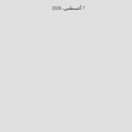
Ski
7 أغسطس، 2026
t
conten
الطري
ق الى
المليو
ن
معلوم
ه
معلومات
من هنا و
هناك