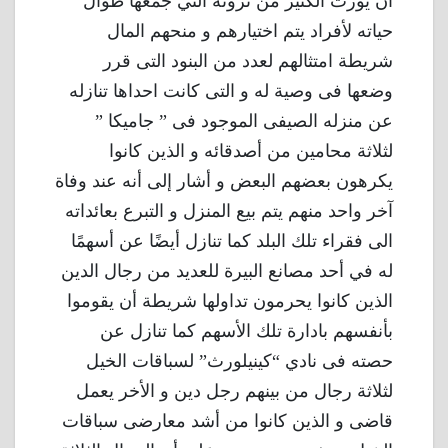
أن يورث الكثير من ثروته التي جمعها طوال
حياته لأفراد يتم اختيارهم و منحهم المال
شريطة امتثالهم لعدد من البنود التى قرر
وضعها فى وصية له و التى كانت احداها تنازله
عن منزله الصيفى الموجود فى ” جاميكا ”
لثلاثة محامين من أصدقائه و الذين كانوا
يكرهون بعضهم البعض و أشار إلى أنه عند وفاة
آخر واحد منهم يتم بيع المنزل و التبرع بعائداته
الى فقراء تلك البلد كما تنازل أيضًا عن أسهمًا
له في أحد مصانع البيرة للعديد من رجال الدين
الذين كانوا يحرمون تداولها شريطة أن يقوموا
بأنفسهم بادارة تلك الأسهم كما تنازل عن
حصته فى نادي “كينيلورث” لسباقات الخيل
لثلاثة رجال من بينهم رجل دين و الأخر يعمل
قاضى و الذين كانوا من أشد معارضى سباقات