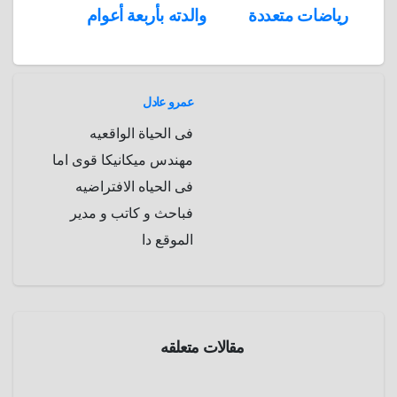
رياضات متعددة
والدته بأربعة أعوام
a
r
m
d
عمرو عادل
فى الحياة الواقعيه
مهندس ميكانيكا قوى اما
فى الحياه الافتراضيه
فباحث و كاتب و مدير
الموقع دا
رياضه
مقالات متعلقه
كرة
قدم
أندي