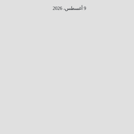
Ski
9 أغسطس، 2026
t
conten
الطري
ق الى
المليو
ن
معلوم
ه
معلومات
من هنا و
هناك