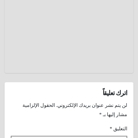
أبيبي
بيكيلا ..
العداء
مارس 2,
الإثيوبي
2025
الذي
ركض
عمرو
حافيًا نحو
عادل
المجد
اترك تعليقاً
لن يتم نشر عنوان بريدك الإلكتروني.
الحقول الإلزامية
مشار إليها بـ
*
التعليق
*